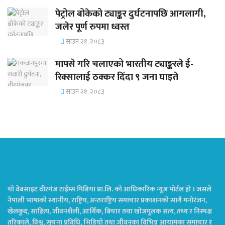
पेट्रोल बोकेको ट्याङ्कर दुर्घटनापछि आगलागी,
जलेर पूर्ण रुपमा ध्वस्त
साउन २१, २०८३
मापसे गरि चलाएको भारतीय ट्याङ्करले ई-
रिक्सालाई ठक्कर दिँदा ९ जना घाइते
साउन २१, २०८३
यो वेबसाइट वीरगंज टाईम्स मिडिया प्रा.लि. को आधिकारिक न्यूज पोर्टल हो । जसले
नेपाली भाषाको स्थानीय, राष्ट्रिय, अन्तराष्ट्रिय समाचार प्रकाशनको साथै मनोरंजन,
खेलकुद, साहित्य, जीवनशैली, आर्थिक, बिचार तथा खोजमुलक सत्य, तथ्य र निस्पक्ष
तरिकाले, विश्व, सुचना प्रविधि, भिडियो तथा जीवनका विभिन्न आयामका समाचार र