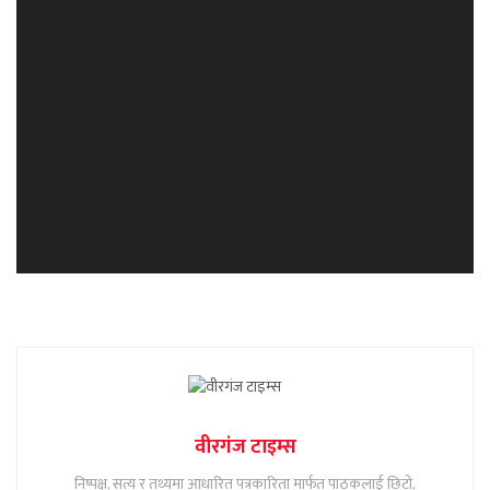
वीरगंज टाइम्स
निष्पक्ष, सत्य र तथ्यमा आधारित पत्रकारिता मार्फत पाठकलाई छिटो,