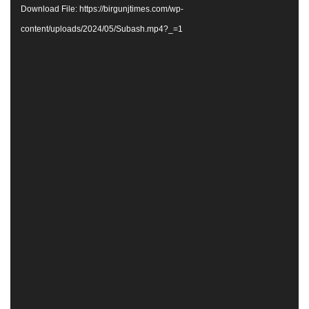
Download File: https://birgunjtimes.com/wp-
content/uploads/2024/05/Subash.mp4?_=1