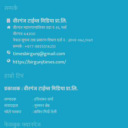
सम्पर्क
वीरगंज टाईम्स मिडिया प्रा.लि.
वीरगंज महानगरपालिका वडा नं. १६, पर्सा
वीरगंज 44300
नेपाल सूचना तथा प्रसारण विभाग दर्ता नं. : ३१०१-०७८/०७९
सम्पर्क : +977-9855014253
timesbirgunj@gmail.com
https://birgunjtimes.com/
हाम्रो टिम
प्रकाशक : वीरगंज टाईम्स मिडिया प्रा‍.लि.
सम्पादक : हरिशंकर शर्मा
संवाददाता : मुस्कान श्रेष्ठ
फोटो पत्रकार : जाकिर मियाँ तेली
फेसबुक फ्यानपेज