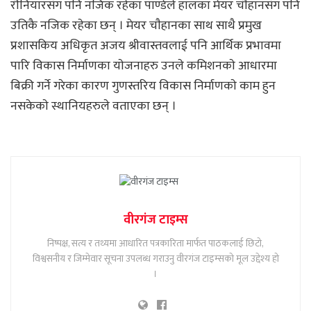
राैनियारसंग पनि नजिक रहेका पाण्डेले हालका मेयर चाैहानसंग पनि
उतिकै नजिक रहेका छन् । मेयर चाैहानका साथ साथै प्रमुख
प्रशासकिय अधिकृत अजय श्रीवास्तवलाई पनि आर्थिक प्रभावमा
पारि विकास निर्माणका याेजनाहरु उनले कमिशनकाे आधारमा
बिक्री गर्ने गरेका कारण गुणस्तरिय विकास निर्माणकाे काम हुन
नसकेकाे स्थानियहरुले वताएका छन् ।
वीरगंज टाइम्स
निष्पक्ष, सत्य र तथ्यमा आधारित पत्रकारिता मार्फत पाठकलाई छिटो,
विश्वसनीय र जिम्मेवार सूचना उपलब्ध गराउनु वीरगंज टाइम्सको मूल उद्देश्य हो
।