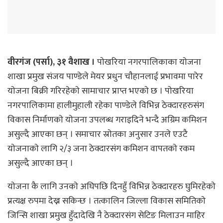
वीरगंज (पर्सा), ३१ वैशाख ।
पाेखरिया नगरपालिकाका याेजना
शाखा प्रमुख संजय पाण्डेले मेयर प्रधुन चाैहानलाई प्रभावमा पारेर
याेजना बिक्री गरिरहेकाे सामाचार प्राप्त भएकाे छ । पाेखरिया
नगरपालिकामा हालीमुहाली रहेका पाण्डेले विभिन्न ठेक्दारहरुसंग
विकास निर्माणकाे याेजना उपलब्ध गराइदिने भन्दै अग्रिम कमिशन
असुल्दै आएका छन् । समाचार स्राेतका अनुसार उनले एउटै
याेजनाकाे लागि २/३ जना ठेक्दारसंग कमिशन वापतकाे रकम
असुल्दै आएका छन् ।
याेजना कै लागि उनकाे अघिपछि दिनहुँ विभिन्न ठेक्दारहरु घुमिरहेकाे
प्रत्यक्ष रुपमा देख्न सकिन्छ । तत्कालिन जिल्ला विकास समितिकाे
जिन्सि शाखा प्रमुख हुँदादेखि नै ठेक्दारसंग सेटिङ मिलाउन माहिर