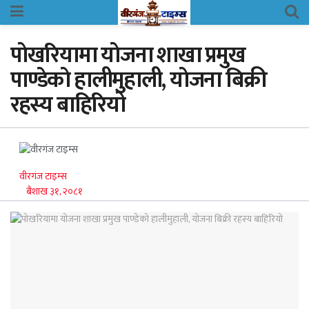
पाेखरियामा याेजना शाखा प्रमुख
पाण्डेकाे हालीमुहाली, याेजना बिक्री
रहस्य बाहिरियो
वीरगंज टाइम्स
बैशाख ३१, २०८१