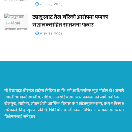
साउन २३, २०८३
ट्याङ्करबाट तेल चोरेको आरोपमा पम्पका
सञ्चालकसहित सातजना पक्राउ
साउन २३, २०८३
यो वेबसाइट वीरगंज टाईम्स मिडिया प्रा.लि. को आधिकारिक न्यूज पोर्टल हो । जसले
नेपाली भाषाको स्थानीय, राष्ट्रिय, अन्तराष्ट्रिय समाचार प्रकाशनको साथै मनोरंजन,
खेलकुद, साहित्य, जीवनशैली, आर्थिक, बिचार तथा खोजमुलक सत्य, तथ्य र निस्पक्ष
तरिकाले, विश्व, सुचना प्रविधि, भिडियो तथा जीवनका विभिन्न आयामका समाचार र
विश्लेषणलाई समेट्छ।