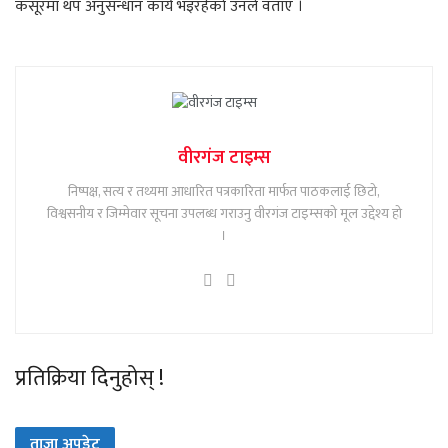
कसूरमा थप अनुसन्धान कार्य भइरहेकाे उनले वताए ।
वीरगंज टाइम्स
निष्पक्ष, सत्य र तथ्यमा आधारित पत्रकारिता मार्फत पाठकलाई छिटो,
विश्वसनीय र जिम्मेवार सूचना उपलब्ध गराउनु वीरगंज टाइम्सको मूल उद्देश्य हो
।
प्रतिक्रिया दिनुहोस् !
ताजा अपडेट