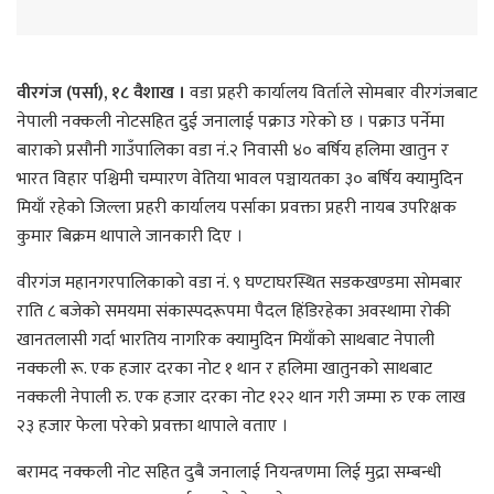
वीरगंज (पर्सा), १८ वैशाख ।
वडा प्रहरी कार्यालय विर्ताले साेमबार वीरगंजबाट
नेपाली नक्कली नाेटसहित दुई जनालाई पक्राउ गरेकाे छ । पक्राउ पर्नेमा
बाराकाे प्रसौनी गाउँपालिका वडा नं.२ निवासी ४० बर्षिय हलिमा खातुन र
भारत विहार पश्चिमी चम्पारण वेतिया भावल पञ्चायतका ३० बर्षिय क्यामुदिन
मियाँ रहेकाे जिल्ला प्रहरी कार्यालय पर्साका प्रवक्ता प्रहरी नायब उपरिक्षक
कुमार बिक्रम थापाले जानकारी दिए ।
वीरगंज महानगरपालिकाकाे वडा नं. ९ घण्टाघरस्थित सडकखण्डमा साेमबार
राति ८ बजेकाे समयमा संकास्पदरूपमा पैदल हिंडिरहेका अवस्थामा रोकी
खानतलासी गर्दा भारतिय नागरिक क्यामुदिन मियाँको साथबाट नेपाली
नक्कली रू. एक हजार दरका नोट १ थान र हलिमा खातुनको साथबाट
नक्कली नेपाली रु. एक हजार दरका नोट १२२ थान गरी जम्मा रु एक लाख
२३ हजार फेला परेकाे प्रवक्ता थापाले वताए ।
बरामद नक्कली नोट सहित दुबै जनालाई नियन्त्रणमा लिई मुद्रा सम्बन्धी