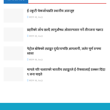
ई-स्कुटी चेकजाँचप्रति स्थानीय असन्तुष्ट
साउन २१, २०८३
प्रहरीको जाँच छल्दै लागुऔषध ओसारपसार गर्ने तीनजना पक्राउ
साउन २१, २०८३
पेट्रोल बोकेको ट्याङ्कर दुर्घटनापछि आगलागी, जलेर पूर्ण रुपमा
ध्वस्त
साउन २१, २०८३
मापसे गरि चलाएको भारतीय ट्याङ्करले ई-रिक्सालाई ठक्कर दिँदा
९ जना घाइते
साउन २१, २०८३