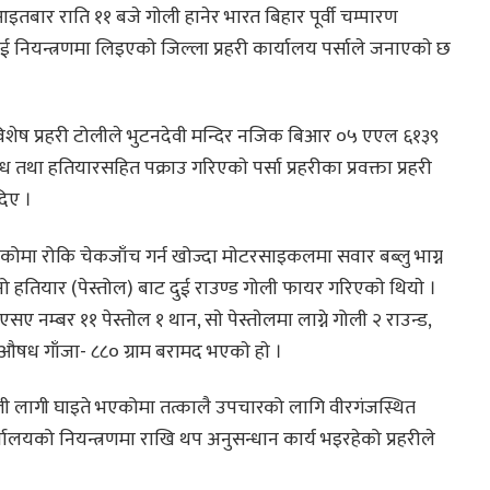
बार राति ११ बजे गाेली हानेर भारत बिहार पूर्वी चम्पारण
ई नियन्त्रणमा लिइएकाे जिल्ला प्रहरी कार्यालय पर्साले जनाएकाे छ
 विशेष प्रहरी टोलीले भुटनदेवी मन्दिर नजिक बिआर ०५ एएल ६१३९
ा हतियारसहित पक्राउ गरिएकाे पर्सा प्रहरीका प्रवक्ता प्रहरी
िए ।
 रोकि चेकजाँच गर्न खोज्दा माेटरसाइकलमा सवार बब्लु भाग्न
ो हतियार (पेस्तोल) बाट दुई राउण्ड गोली फायर गरिएकाे थियाे ।
ए नम्बर ११ पेस्तोल १ थान, साे पेस्ताेलमा लाग्ने गोली २ राउन्ड,
 औषध गाँजा- ८८० ग्राम बरामद भएकाे हाे ।
 गोली लागी घाइते भएकोमा तत्कालै उपचारको लागि वीरगंजस्थित
ालयको नियन्त्रणमा राखि थप अनुसन्धान कार्य भइरहेको प्रहरीले