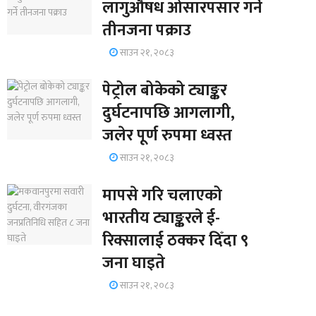
लागुऔषध ओसारपसार गर्ने
तीनजना पक्राउ
साउन २१, २०८३
पेट्रोल बोकेको ट्याङ्कर
दुर्घटनापछि आगलागी,
जलेर पूर्ण रुपमा ध्वस्त
साउन २१, २०८३
मापसे गरि चलाएको
भारतीय ट्याङ्करले ई-
रिक्सालाई ठक्कर दिँदा ९
जना घाइते
साउन २१, २०८३