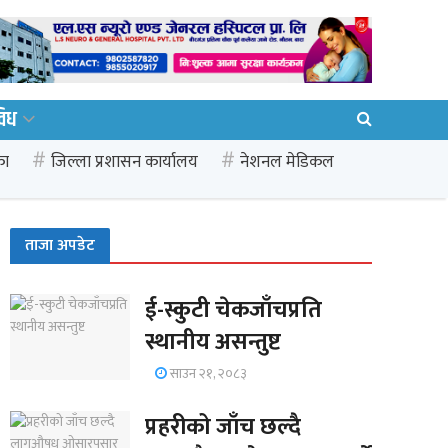
विध
का
जिल्ला प्रशासन कार्यालय
नेशनल मेडिकल
ताजा अपडेट
ई-स्कुटी चेकजाँचप्रति
स्थानीय असन्तुष्ट
साउन २१, २०८३
प्रहरीको जाँच छल्दै