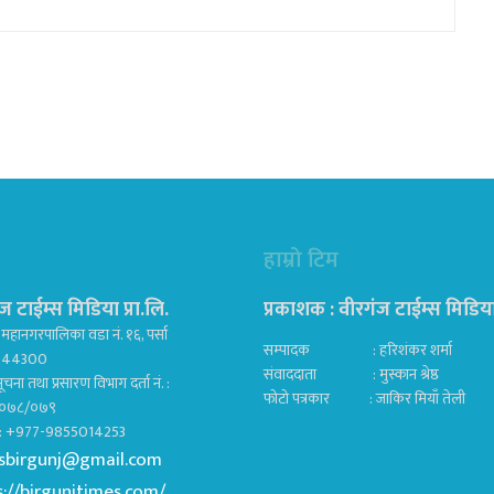
हाम्रो टिम
ज टाईम्स मिडिया प्रा.लि.
प्रकाशक : वीरगंज टाईम्स मिडिया प
महानगरपालिका वडा नं. १६, पर्सा
सम्पादक : हरिशंकर शर्मा
ज 44300
संवाददाता : मुस्कान श्रेष्ठ
ूचना तथा प्रसारण विभाग दर्ता नं. :
फोटो पत्रकार : जाकिर मियाँ तेली
०७८/०७९
क : +977-9855014253
sbirgunj@gmail.com
s://birgunjtimes.com/