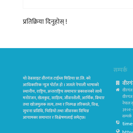
प्रतिक्रिया दिनुहोस् !
सम्पर्क
यो वेबसाइट वीरगंज टाईम्स मिडिया प्रा.लि. को
वीरगं
आधिकारिक न्यूज पोर्टल हो । जसले नेपाली भाषाको
वीरगंज 
स्थानीय, राष्ट्रिय, अन्तराष्ट्रिय समाचार प्रकाशनको साथै
वीरगं
मनोरंजन, खेलकुद, साहित्य, जीवनशैली, आर्थिक, बिचार
नेपाल स
तथा खोजमुलक सत्य, तथ्य र निस्पक्ष तरिकाले, विश्व,
३१०१-
सुचना प्रविधि, भिडियो तथा जीवनका विभिन्न
सम्पर्
आयामका समाचार र विश्लेषणलाई समेट्छ।
time
http