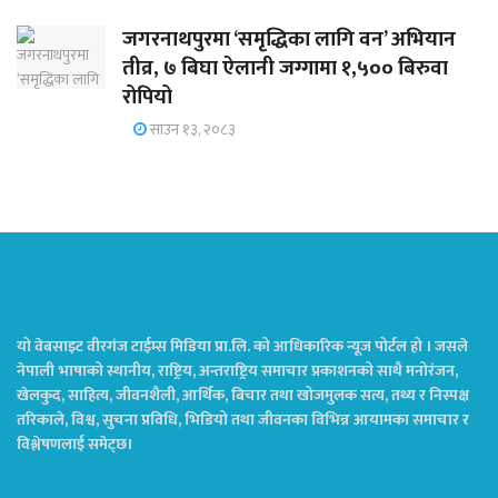
जगरनाथपुरमा ‘समृद्धिका लागि वन’ अभियान
तीव्र, ७ बिघा ऐलानी जग्गामा १,५०० बिरुवा
रोपियो
साउन १३, २०८३
यो वेबसाइट वीरगंज टाईम्स मिडिया प्रा.लि. को आधिकारिक न्यूज पोर्टल हो । जसले
नेपाली भाषाको स्थानीय, राष्ट्रिय, अन्तराष्ट्रिय समाचार प्रकाशनको साथै मनोरंजन,
खेलकुद, साहित्य, जीवनशैली, आर्थिक, बिचार तथा खोजमुलक सत्य, तथ्य र निस्पक्ष
तरिकाले, विश्व, सुचना प्रविधि, भिडियो तथा जीवनका विभिन्न आयामका समाचार र
विश्लेषणलाई समेट्छ।