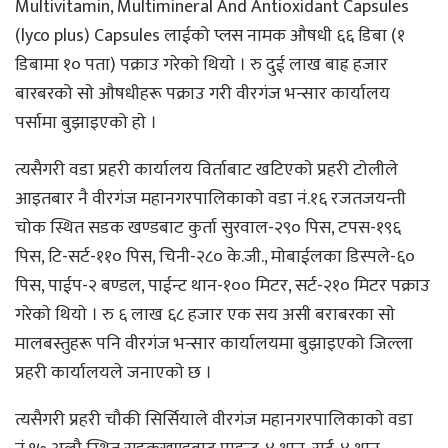
Multivitamin, Multimineral And Antioxidant Capsules
(lyco plus) Capsules लाईको प्लस नामक औषधी ६६ डिबा (१
डिबामा १० पता) पक्राउ गरेकाे थियाे । रु दुई लाख बाह्र हजार
बारबरको साे औषधीहरू पक्राउ गरी वीरगंज भन्सार कार्यालय
पर्सामा बुझाइएको हाे ।
त्यसैगरी वडा प्रहरी कार्यालय विर्ताबाट खटिएकाे प्रहरी टाेलीले
आइतबार नै वीरगंज महानगरपालिकाकाे वडा नं.१६ रजतजयन्ती
चोक स्थित सडक खण्डबाट कुर्ता सुरवाल-२९० पिस, टपस-१९६
पिस, टि-सर्ट-११० पिस, चिनी-२८० के.जी., मोबाईलका डिस्पले-६०
पिस, पाईप-२ बण्डल, पाईन्ट थान-१०० मिटर, सर्ट-२१० मिटर पक्राउ
गरेकाे थियाे । रु ६ लाख ६८ हजार एक सय असी बराबरका साे
मालबस्तुहरू पनि वीरगंज भन्सार कार्यालयमा बुझाइएको जिल्ला
प्रहरी कार्यालयले जनाएकाे छ ।
त्यसैगरी प्रहरी चौकी सिर्सियाले वीरगंज महानगरपालिकाकाे वडा