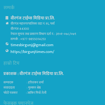
सम्पर्क
वीरगंज टाईम्स मिडिया प्रा.लि.
वीरगंज महानगरपालिका वडा नं. १६, पर्सा
वीरगंज 44300
नेपाल सूचना तथा प्रसारण विभाग दर्ता नं. : ३१०१-०७८/०७९
सम्पर्क : +977-9855014253
timesbirgunj@gmail.com
https://birgunjtimes.com/
हाम्रो टिम
प्रकाशक : वीरगंज टाईम्स मिडिया प्रा‍.लि.
सम्पादक : हरिशंकर शर्मा
संवाददाता : मुस्कान श्रेष्ठ
फोटो पत्रकार : जाकिर मियाँ तेली
फेसबुक फ्यानपेज