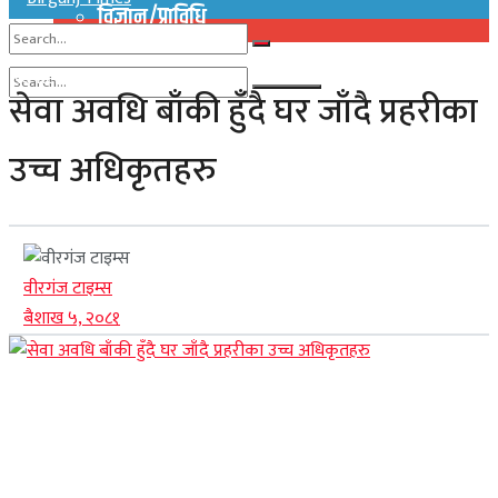
विज्ञान/प्राविधि
No Result
सेवा अवधि बाँकी हुँदै घर जाँदै प्रहरीका
View All Result
No Result
उच्च अधिकृतहरु
View All Result
वीरगंज टाइम्स
बैशाख ५, २०८१