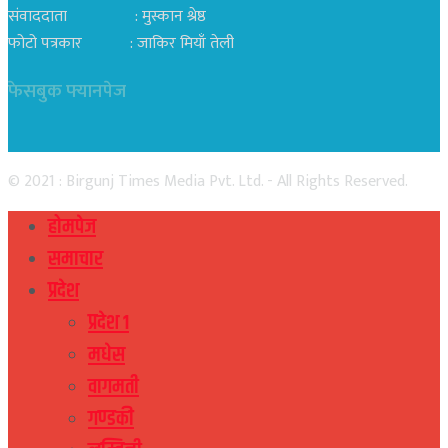
संवाददाता : मुस्कान श्रेष्ठ
फोटो पत्रकार : जाकिर मियाँ तेली
फेसबुक फ्यानपेज
© 2021 : Birgunj Times Media Pvt. Ltd. - All Rights Reserved.
होमपेज
समाचार
प्रदेश
प्रदेश १
मधेस
वागमती
गण्डकी