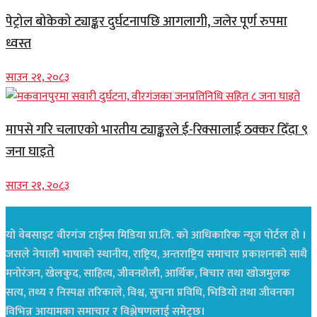
पेट्रोल बोकेको ट्याङ्कर दुर्घटनापछि आगलागी, जलेर पूर्ण रुपमा
ध्वस्त
साउन २१, २०८३
मापसे गरि चलाएको भारतीय ट्याङ्करले ई-रिक्सालाई ठक्कर दिँदा ९
जना घाइते
साउन २१, २०८३
यो वेबसाइट वीरगंज टाईम्स मिडिया प्रा.लि. को आधिकारिक न्यूज पोर्टल हो ।
जसले नेपाली भाषाको स्थानीय, राष्ट्रिय, अन्तराष्ट्रिय समाचार प्रकाशनको साथै
मनोरंजन, खेलकुद, साहित्य, जीवनशैली, आर्थिक, बिचार तथा खोजमुलक
सत्य, तथ्य र निस्पक्ष तरिकाले, विश्व, सुचना प्रविधि, भिडियो तथा जीवनका
विभिन्न आयामका समाचार र विश्लेषणलाई समेट्छ।