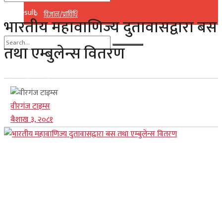
No Result
विज्ञान/प्राविधि
भारतीय महावाणिज्य दुतावासद्वारा बस
View All Result
तथा एम्बुलेन्स वितरण
No Result
View All Result
वीरगंज टाइम्स
बैशाख ३, २०८१