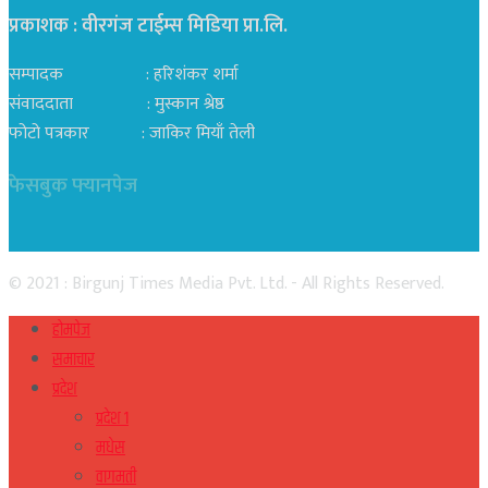
प्रकाशक : वीरगंज टाईम्स मिडिया प्रा‍.लि.
सम्पादक : हरिशंकर शर्मा
संवाददाता : मुस्कान श्रेष्ठ
फोटो पत्रकार : जाकिर मियाँ तेली
फेसबुक फ्यानपेज
© 2021 : Birgunj Times Media Pvt. Ltd. - All Rights Reserved.
होमपेज
समाचार
प्रदेश
प्रदेश १
मधेस
वागमती