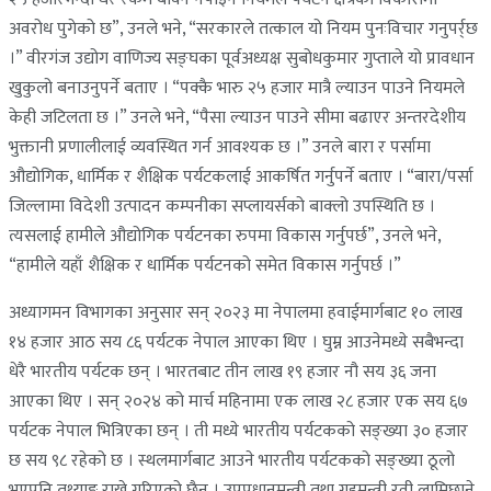
अवरोध पुगेको छ”, उनले भने, “सरकारले तत्काल यो नियम पुनःविचार गनुपर्र्छ
।” वीरगंज उद्योग वाणिज्य सङ्घका पूर्वअध्यक्ष सुबोधकुमार गुप्ताले यो प्रावधान
खुकुलो बनाउनुपर्ने बताए । “पक्कै भारु २५ हजार मात्रै ल्याउन पाउने नियमले
केही जटिलता छ ।” उनले भने, “पैसा ल्याउन पाउने सीमा बढाएर अन्तरदेशीय
भुक्तानी प्रणालीलाई व्यवस्थित गर्न आवश्यक छ ।” उनले बारा र पर्सामा
औद्योगिक, धार्मिक र शैक्षिक पर्यटकलाई आकर्षित गर्नुपर्ने बताए । “बारा/पर्सा
जिल्लामा विदेशी उत्पादन कम्पनीका सप्लायर्सको बाक्लो उपस्थिति छ ।
त्यसलाई हामीले औद्योगिक पर्यटनका रुपमा विकास गर्नुपर्छ”, उनले भने,
“हामीले यहाँ शैक्षिक र धार्मिक पर्यटनको समेत विकास गर्नुपर्छ ।”
अध्यागमन विभागका अनुसार सन् २०२३ मा नेपालमा हवाईमार्गबाट १० लाख
१४ हजार आठ सय ८६ पर्यटक नेपाल आएका थिए । घुम्न आउनेमध्ये सबैभन्दा
धेरै भारतीय पर्यटक छन् । भारतबाट तीन लाख १९ हजार नौ सय ३६ जना
आएका थिए । सन् २०२४ को मार्च महिनामा एक लाख २८ हजार एक सय ६७
पर्यटक नेपाल भित्रिएका छन् । ती मध्ये भारतीय पर्यटकको सङ्ख्या ३० हजार
छ सय ९८ रहेको छ । स्थलमार्गबाट आउने भारतीय पर्यटकको सङ्ख्या ठूलो
भएपनि तथ्याङ्क राख्ने गरिएको छैन । उपप्रधानमन्त्री तथा गृहमन्त्री रवी लामिछाने