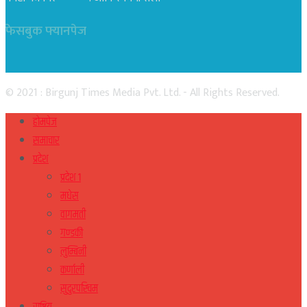
फेसबुक फ्यानपेज
© 2021 : Birgunj Times Media Pvt. Ltd. - All Rights Reserved.
होमपेज
समाचार
प्रदेश
प्रदेश १
मधेस
वागमती
गण्डकी
लुम्बिनी
कर्णाली
सुदुरपस्चिम