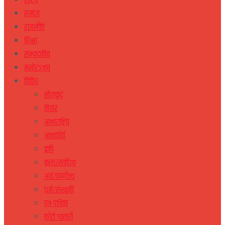
राष्ट्रिय
समाज
राजनीति
शिक्षा
सम्पादकीय
मनोरञ्जन
विविध
खेलकुद
विचार
अन्तराष्ट्रिय
अन्तर्वार्ता
कृषि
कला/साहित्य
अर्थ/वाणीज्य
धर्म/संस्कृति
पत्र-पत्रिका
फोटो ग्यलरी