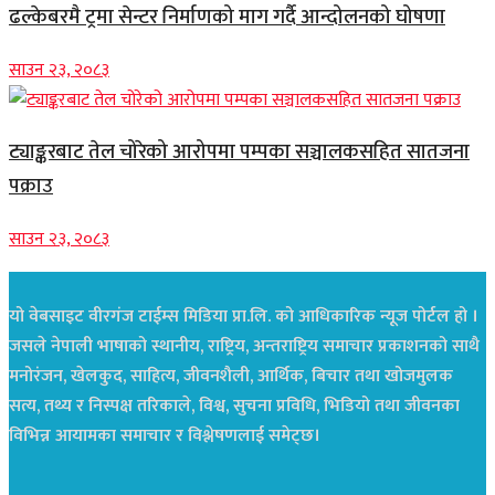
ढल्केबरमै ट्रमा सेन्टर निर्माणको माग गर्दै आन्दोलनको घोषणा
साउन २३, २०८३
ट्याङ्करबाट तेल चोरेको आरोपमा पम्पका सञ्चालकसहित सातजना
पक्राउ
साउन २३, २०८३
यो वेबसाइट वीरगंज टाईम्स मिडिया प्रा.लि. को आधिकारिक न्यूज पोर्टल हो ।
जसले नेपाली भाषाको स्थानीय, राष्ट्रिय, अन्तराष्ट्रिय समाचार प्रकाशनको साथै
मनोरंजन, खेलकुद, साहित्य, जीवनशैली, आर्थिक, बिचार तथा खोजमुलक
सत्य, तथ्य र निस्पक्ष तरिकाले, विश्व, सुचना प्रविधि, भिडियो तथा जीवनका
विभिन्न आयामका समाचार र विश्लेषणलाई समेट्छ।