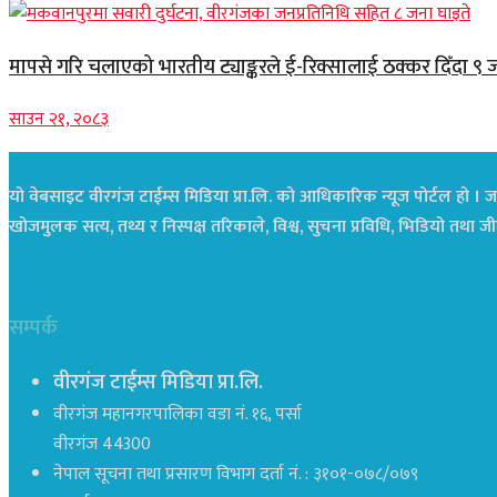
मापसे गरि चलाएको भारतीय ट्याङ्करले ई-रिक्सालाई ठक्कर दिँदा ९ 
साउन २१, २०८३
यो वेबसाइट वीरगंज टाईम्स मिडिया प्रा.लि. को आधिकारिक न्यूज पोर्टल हो । जस
खोजमुलक सत्य, तथ्य र निस्पक्ष तरिकाले, विश्व, सुचना प्रविधि, भिडियो तथ
सम्पर्क
वीरगंज टाईम्स मिडिया प्रा.लि.
वीरगंज महानगरपालिका वडा नं. १६, पर्सा
वीरगंज 44300
नेपाल सूचना तथा प्रसारण विभाग दर्ता नं. : ३१०१-०७८/०७९