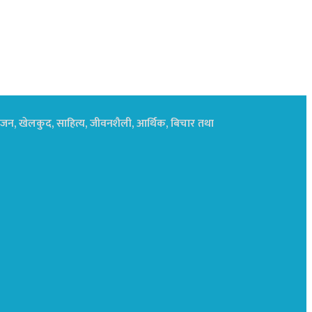
नोरंजन, खेलकुद, साहित्य, जीवनशैली, आर्थिक, बिचार तथा