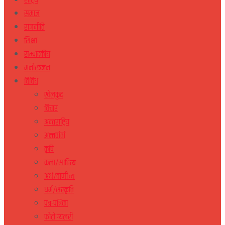
राष्ट्रिय
समाज
राजनीति
शिक्षा
सम्पादकीय
मनोरञ्जन
विविध
खेलकुद
विचार
अन्तराष्ट्रिय
अन्तर्वार्ता
कृषि
कला/साहित्य
अर्थ/वाणीज्य
धर्म/संस्कृति
पत्र-पत्रिका
फोटो ग्यलरी