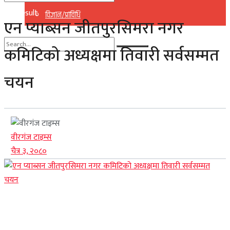
No Result
विज्ञान/प्राविधि
एन प्याब्सन जीतपुरसिमरा नगर
View All Result
कमिटिको अध्यक्षमा तिवारी सर्वसम्मत
No Result
चयन
View All Result
वीरगंज टाइम्स
चैत्र ३, २०८०