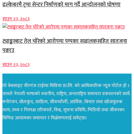
ढल्केबरमै ट्रमा सेन्टर निर्माणको माग गर्दै आन्दोलनको घोषणा
साउन २३, २०८३
ट्याङ्करबाट तेल चोरेको आरोपमा पम्पका सञ्चालकसहित सातजना
पक्राउ
साउन २३, २०८३
यो वेबसाइट वीरगंज टाईम्स मिडिया प्रा.लि. को आधिकारिक न्यूज पोर्टल हो ।
जसले नेपाली भाषाको स्थानीय, राष्ट्रिय, अन्तराष्ट्रिय समाचार प्रकाशनको साथै
मनोरंजन, खेलकुद, साहित्य, जीवनशैली, आर्थिक, बिचार तथा खोजमुलक
सत्य, तथ्य र निस्पक्ष तरिकाले, विश्व, सुचना प्रविधि, भिडियो तथा जीवनका
विभिन्न आयामका समाचार र विश्लेषणलाई समेट्छ।