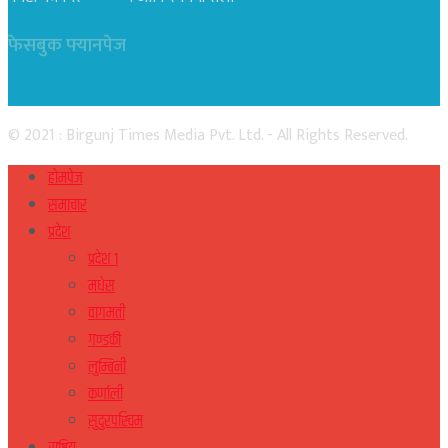
फेसबुक फ्यानपेज
© 2021 : Birgunj Times Media Pvt. Ltd. - All Rights Reserved.
होमपेज
समाचार
प्रदेश
प्रदेश १
मधेस
वागमती
गण्डकी
लुम्बिनी
कर्णाली
सुदुरपस्चिम