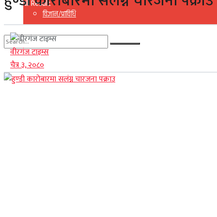
हुण्डी कारोबारमा सलंग्न चारजना पक्राउ
View All Result
विज्ञान/प्राविधि
वीरगंज टाइम्स
No Result
चैत्र ३, २०८०
View All Result