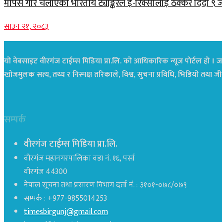
मापसे गरि चलाएको भारतीय ट्याङ्करले ई-रिक्सालाई ठक्कर दिँदा ९ 
साउन २१, २०८३
यो वेबसाइट वीरगंज टाईम्स मिडिया प्रा.लि. को आधिकारिक न्यूज पोर्टल हो । जस
खोजमुलक सत्य, तथ्य र निस्पक्ष तरिकाले, विश्व, सुचना प्रविधि, भिडियो तथ
सम्पर्क
वीरगंज टाईम्स मिडिया प्रा.लि.
वीरगंज महानगरपालिका वडा नं. १६, पर्सा
वीरगंज 44300
नेपाल सूचना तथा प्रसारण विभाग दर्ता नं. : ३१०१-०७८/०७९
सम्पर्क : +977-9855014253
timesbirgunj@gmail.com