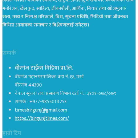
जसले नेपाली भाषाको स्थानीय, राष्ट्रिय, अन्तराष्ट्रिय समाचार प्रकाशनको साथै
मनोरंजन, खेलकुद, साहित्य, जीवनशैली, आर्थिक, बिचार तथा खोजमुलक
सत्य, तथ्य र निस्पक्ष तरिकाले, विश्व, सुचना प्रविधि, भिडियो तथा जीवनका
विभिन्न आयामका समाचार र विश्लेषणलाई समेट्छ।
सम्पर्क
वीरगंज टाईम्स मिडिया प्रा.लि.
वीरगंज महानगरपालिका वडा नं. १६, पर्सा
वीरगंज 44300
नेपाल सूचना तथा प्रसारण विभाग दर्ता नं. : ३१०१-०७८/०७९
सम्पर्क : +977-9855014253
timesbirgunj@gmail.com
https://birgunjtimes.com/
हाम्रो टिम