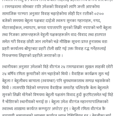
। रामगढवामा सोमबार राति उमेशको विवाहको लागि जन्ती आएकोमा
सामाजिक परम्परा अनुसार विवाह भइरहेकोमा सोही दिन रातीको ०२ः००
बजेको समयमा बेहुला पक्षबाट दाईजो स्वरूप सुनका गहानाहरू, नगद,
मोटरसाईकल, ल्यापटप, कपडा पाएतापनि सुनको सिक्री नपाएको भनी बेहुला
तथा निजका आफन्तहरूले वेहुली पक्षकाहरूसँग वाद-विवाद तथा हातपात
समेत गरी विवाह छोडी जान लागेको भन्ने मौखिक सूचना प्राप्त हुनासाथ वडा
प्रहरी कार्यालय श्रीपुरबाट प्रहरी टोली खटि गई उक्त विवाह रद्ध गर्नेहरुलाई
नियन्त्रणमा लिइएको प्रहरीले जनाएको छ ।
स्थानीयका अनुसार उमेशको विहे वीरगंज २४ रामगढवाका सुखल साहकी छोरी
२४ बर्षिय रमिता कुमारीको संग भइरहेको थियो । वैवाहिक कार्यक्रम सुरु भई
बेहुला र बेहुलीबच बरमाला (स्वयम्बर) पनि धुमधामकासाथ सम्पन्न भइसकेको
थियो । त्यसपछि विहेको मण्डपमा वैवाहिक समारोह चलिरहकै बेला बेहुलाले
सुनको सिक्री माँगेको विषयमा बेहुली पक्षसंग विवाद हुदाँ कुटपिटसमेत भई विहे
नै भाँडिएको स्थानीयको भनाई छ । बेहुला उमेश वीरगंज महानगरपालिकाको
स्वास्थ्य शाखामा कार्यरत कम्प्युटर अपरेटर हुन् । बेहुली रमिता वीरगंज कै
नारायणी अस्पतालको ल्याबमा कार्यरत ल्याब टेक्निसियन हुन् । बेहुलीका भाई