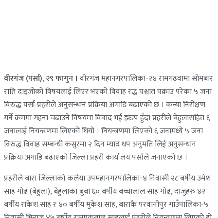
वीरगंज (पर्सा), २९ फागुन ।
वीरगंज महानगरपालिका-२४ रामगढवामा सोमबार
राति दाइजोको विषयलाई लिएर भएको विवाह रद्ध पश्चात पक्राउ परेका ५ जना
विरुद्ध पर्सा प्रहरीले अनुसन्धान प्रक्रिया अगाडि बढाएको छ । कन्या निरीक्षण
गर्ने क्रममा गहना चढाउने विषयमा विवाद भई झडप हुँदा प्रहरीले बेहुलासहित ६
जनालाई नियन्त्रणमा लिएको थियो । नियन्त्रणमा लिएको ६ जनामध्ये ५ जना
विरुद्ध विवाह सम्बन्धी कसुरमा २ दिन म्याद थप अनुमति लिई अनुसन्धान
प्रक्रिया अगाडि बढाएको जिल्ला प्रहरी कार्यालय पर्साले जनाएको छ ।
प्रहरीले बारा जिल्लाको कलैया उपमहानगरपालिका-४ निवासी २८ बर्षीय उमेश
साह गोढ (बेहुला), बेहुलाका बुबा ६० बर्षीय बच्चालाल साह गोढ, दाजुहरु ४२
बर्षीय राकेश साह र ४० बर्षीय मुकेश साह, बाराकै परवानीपुर गाउँपालिका-५
निवासी भिनाजु ४५ बर्षीय रामएकबाल साहलाई प्रहरीले नियन्त्रणमा लिएको हो