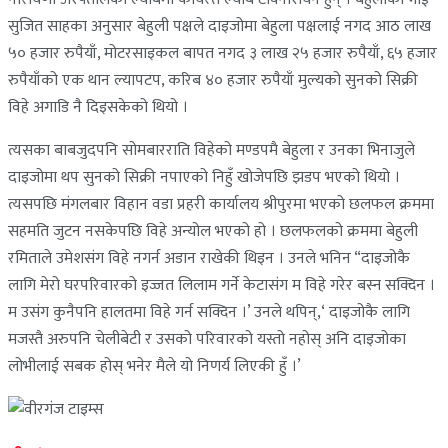
सुजित साहका अनुसार बेहुली पक्षले दाइजोमा बेहुला पक्षलाई नगद आठ लाख
५० हजार रुपैयाँ, मोटरसाइकल बापत नगद ३ लाख २५ हजार रुपैयाँ, ६५ हजार
रुपैयाँको एक थान ल्यापटप, करिब ४० हजार रुपैयाँ मुल्यको सुनको सिक्री
विहे अगाडि नै दिइसकेको थियो ।
त्यसका बाबजुदपनि सोमबारराति विहेको मण्डपमै बेहुला र उनका भिनाजुले
दाइजोमा थप सुनको सिक्री नपाएको निहुँ खोजेपछि झडप भएको थियो ।
त्यसपछि मंगलबार विहान वडा प्रहरी कार्यालय श्रीपुरमा भएको छलफल क्रममा
सहमति जुटन नसकेपछि विहे अन्योल भएको हो । छलफलको क्रममा बेहुली
रमिताले उमेशसंग विहे नगर्न अडान राखेकी थिइन । उनले भनिन “दाइजोकै
लागि मेरो घरपरिवारको इज्जत लिलाम गर्ने केटासंग म विहे गरेर बस्न सक्दिन ।
म उसंग कुनैपनि हालतमा विहे गर्न सक्दिन ।’ उनले थपिन्,‘ दाइजोकै लागि
मजस्तै अरुपनि चेलीबेटी र उसको परिवारको यस्तो नहोस् अनि दाइजोका
लोभीलाई सबक होस् भनेर मैले यो निणर्य लिएकी हुँ ।’