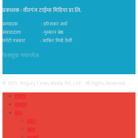
प्रकाशक : वीरगंज टाईम्स मिडिया प्रा‍.लि.
सम्पादक : हरिशंकर शर्मा
संवाददाता : मुस्कान श्रेष्ठ
फोटो पत्रकार : जाकिर मियाँ तेली
फेसबुक फ्यानपेज
© 2021 : Birgunj Times Media Pvt. Ltd. - All Rights Reserved.
होमपेज
समाचार
प्रदेश
प्रदेश १
मधेस