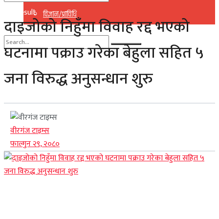
No Result
विज्ञान/प्राविधि
दाइजोको निहुँमा विवाह रद्द भएको
View All Result
घटनामा पक्राउ गरेका बेहुला सहित ५
No Result
जना विरुद्ध अनुसन्धान शुरु
View All Result
वीरगंज टाइम्स
फाल्गुन २९, २०८०