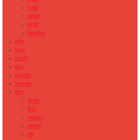
वागमती
गण्डकी
लुम्बिनी
कर्णाली
सुदुरपस्चिम
राष्ट्रिय
समाज
राजनीति
शिक्षा
सम्पादकीय
मनोरञ्जन
विविध
खेलकुद
विचार
अन्तराष्ट्रिय
अन्तर्वार्ता
कृषि