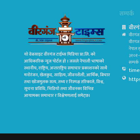
सम्पर्क
वीरगं
वीरगंज 
वीरगं
नेपाल स
यो वेबसाइट वीरगंज टाईम्स मिडिया प्रा.लि. को
३१०१-
आधिकारिक न्यूज पोर्टल हो । जसले नेपाली भाषाको
सम्पर्
स्थानीय, राष्ट्रिय, अन्तराष्ट्रिय समाचार प्रकाशनको साथै
time
मनोरंजन, खेलकुद, साहित्य, जीवनशैली, आर्थिक, बिचार
http
तथा खोजमुलक सत्य, तथ्य र निस्पक्ष तरिकाले, विश्व,
सुचना प्रविधि, भिडियो तथा जीवनका विभिन्न
आयामका समाचार र विश्लेषणलाई समेट्छ।