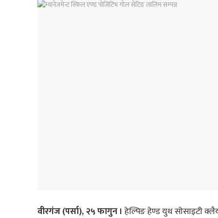
वीरगंज (पर्सा), २५ फागुन ।
हेल्पिङ हेण्ड युथ सोसाइटी क्