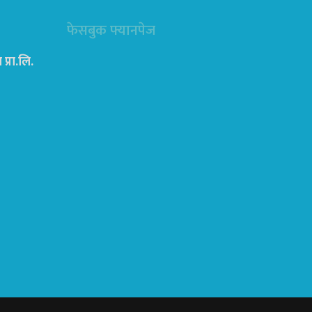
फेसबुक फ्यानपेज
्रा‍.लि.