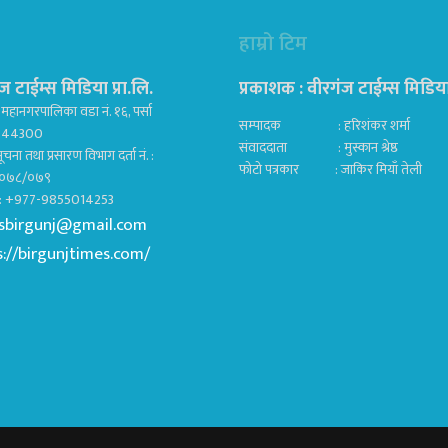
हाम्रो टिम
ज टाईम्स मिडिया प्रा.लि.
प्रकाशक : वीरगंज टाईम्स मिडिया प
महानगरपालिका वडा नं. १६, पर्सा
सम्पादक : हरिशंकर शर्मा
ज 44300
संवाददाता : मुस्कान श्रेष्ठ
ूचना तथा प्रसारण विभाग दर्ता नं. :
फोटो पत्रकार : जाकिर मियाँ तेली
०७८/०७९
क : +977-9855014253
sbirgunj@gmail.com
s://birgunjtimes.com/