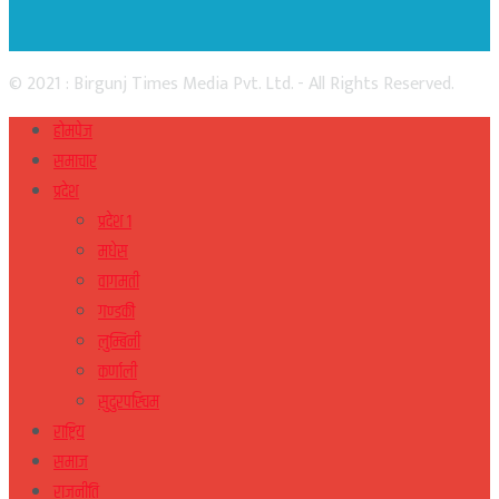
© 2021 : Birgunj Times Media Pvt. Ltd. - All Rights Reserved.
होमपेज
समाचार
प्रदेश
प्रदेश १
मधेस
वागमती
गण्डकी
लुम्बिनी
कर्णाली
सुदुरपस्चिम
राष्ट्रिय
समाज
राजनीति