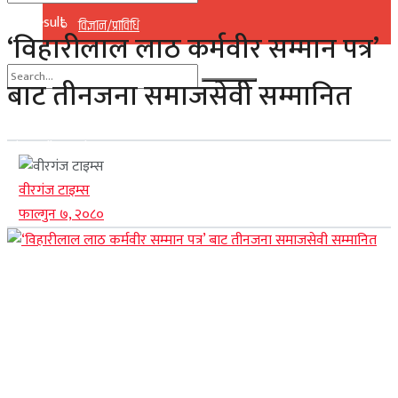
No Result
विज्ञान/प्राविधि
‘विहारीलाल लाठ कर्मवीर सम्मान पत्र’
View All Result
बाट तीनजना समाजसेवी सम्मानित
No Result
View All Result
वीरगंज टाइम्स
फाल्गुन ७, २०८०