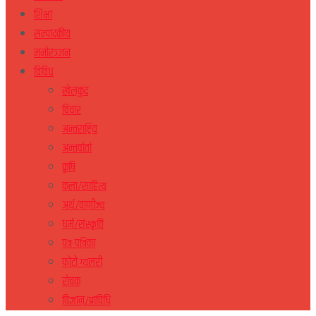
शिक्षा
सम्पादकीय
मनोरञ्जन
विविध
खेलकुद
विचार
अन्तराष्ट्रिय
अन्तर्वार्ता
कृषि
कला/साहित्य
अर्थ/वाणीज्य
धर्म/संस्कृति
पत्र-पत्रिका
फोटो ग्यलरी
रोचक
विज्ञान/प्राविधि