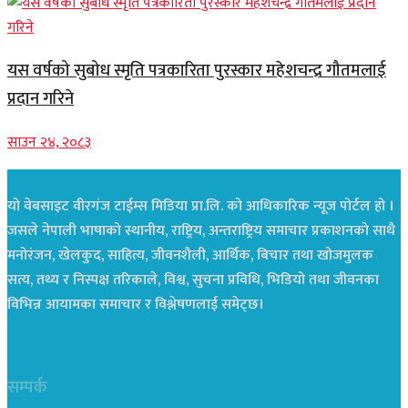
यस वर्षको सुबोध स्मृति पत्रकारिता पुरस्कार महेशचन्द्र गौतमलाई
प्रदान गरिने
साउन २४, २०८३
यो वेबसाइट वीरगंज टाईम्स मिडिया प्रा.लि. को आधिकारिक न्यूज पोर्टल हो ।
जसले नेपाली भाषाको स्थानीय, राष्ट्रिय, अन्तराष्ट्रिय समाचार प्रकाशनको साथै
मनोरंजन, खेलकुद, साहित्य, जीवनशैली, आर्थिक, बिचार तथा खोजमुलक
सत्य, तथ्य र निस्पक्ष तरिकाले, विश्व, सुचना प्रविधि, भिडियो तथा जीवनका
विभिन्न आयामका समाचार र विश्लेषणलाई समेट्छ।
सम्पर्क