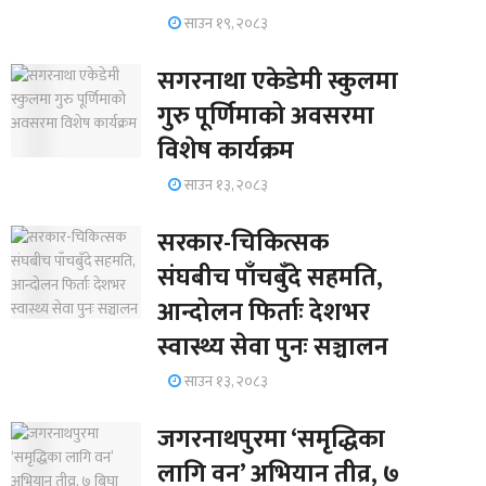
साउन १९, २०८३
सगरनाथा एकेडेमी स्कुलमा
गुरु पूर्णिमाको अवसरमा
विशेष कार्यक्रम
साउन १३, २०८३
सरकार-चिकित्सक
संघबीच पाँचबुँदे सहमति,
आन्दोलन फिर्ताः देशभर
स्वास्थ्य सेवा पुनः सञ्चालन
साउन १३, २०८३
जगरनाथपुरमा ‘समृद्धिका
लागि वन’ अभियान तीव्र, ७