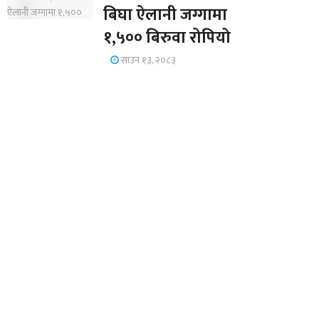
बिघा ऐलानी जग्गामा
१,५०० बिरुवा रोपियो
साउन १३, २०८३