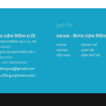
हाम्रो टिम
ज टाईम्स मिडिया प्रा.लि.
प्रकाशक : वीरगंज टाईम्स मिडिया प
महानगरपालिका वडा नं. १६, पर्सा
सम्पादक : हरिशंकर शर्मा
ज 44300
संवाददाता : मुस्कान श्रेष्ठ
ूचना तथा प्रसारण विभाग दर्ता नं. :
फोटो पत्रकार : जाकिर मियाँ तेली
०७८/०७९
क : +977-9855014253
sbirgunj@gmail.com
s://birgunjtimes.com/