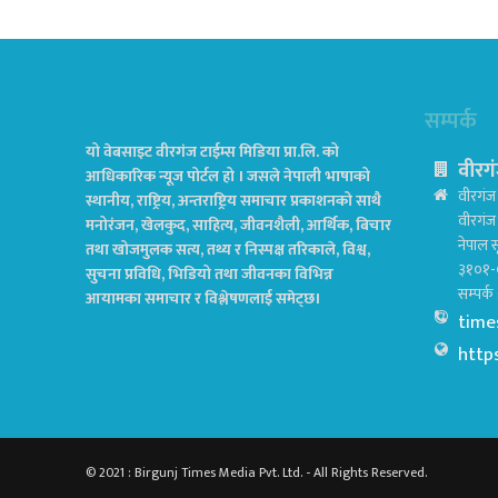
सम्पर्क
यो वेबसाइट वीरगंज टाईम्स मिडिया प्रा.लि. को
वीरगं
आधिकारिक न्यूज पोर्टल हो । जसले नेपाली भाषाको
वीरगंज 
स्थानीय, राष्ट्रिय, अन्तराष्ट्रिय समाचार प्रकाशनको साथै
वीरगं
मनोरंजन, खेलकुद, साहित्य, जीवनशैली, आर्थिक, बिचार
नेपाल स
तथा खोजमुलक सत्य, तथ्य र निस्पक्ष तरिकाले, विश्व,
३१०१-
सुचना प्रविधि, भिडियो तथा जीवनका विभिन्न
सम्पर्
आयामका समाचार र विश्लेषणलाई समेट्छ।
time
http
© 2021 : Birgunj Times Media Pvt. Ltd. - All Rights Reserved.