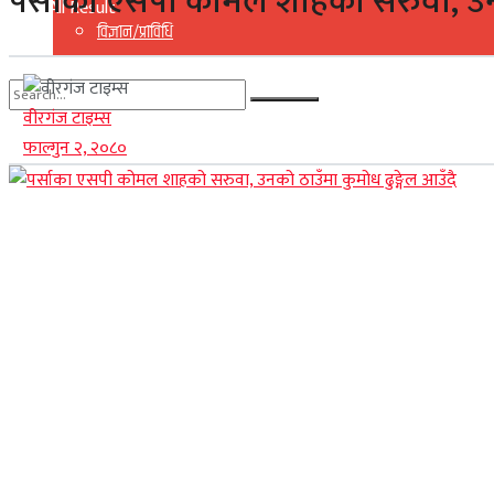
पर्साका एसपी कोमल शाहको सरुवा, उनक
View All Result
विज्ञान/प्राविधि
वीरगंज टाइम्स
No Result
फाल्गुन २, २०८०
View All Result