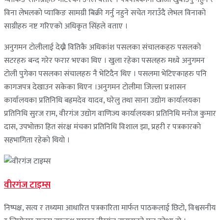
विना लेभलकाे प्याकिङ सामग्री बिक्री गर्नु नहुने सचेत गराउँदै लेभल विनाकाे
साग्रीहरु नष्ट गरिएकाे अधिकृत सिंहले वताए ।
अनुगमन टाेलीलाई देख्नै वितिकै अधिकांश पसलका संचालकहरु पसलकाे
सटरहरु बन्द गरेर फरार भएका थिए । खुला रहेका पसलहरु मध्ये अनुगमन
टाेली पुगेका पसलका संचालहरु नै भेटिदैन थिए । पसलमा भेटिएकाहरु पनि
कागजपत्र देखाउन सकेका थिएन ।अनुगमन टाेलीमा जिल्ला प्रशासन
कार्यालयका प्रतिनिधि बह्रमदेव यादव, घरेलु तथा साना उद्याेग कार्यालयका
प्रतिनिधि सुरज राम, वीरगंज उद्याेग वाणिज्य कार्यालयका प्रतिनिधि मनाेज कुमार
दास, उपभाेक्ता हित संरक्ष मंचका प्रतिनिधि विशाल झा, प्रहरी र पत्रकारकाे
सहभागिता रहेकाे थियाे ।
वीरगंज टाइम्स
निष्पक्ष, सत्य र तथ्यमा आधारित पत्रकारिता मार्फत पाठकलाई छिटो, विश्वसनीय