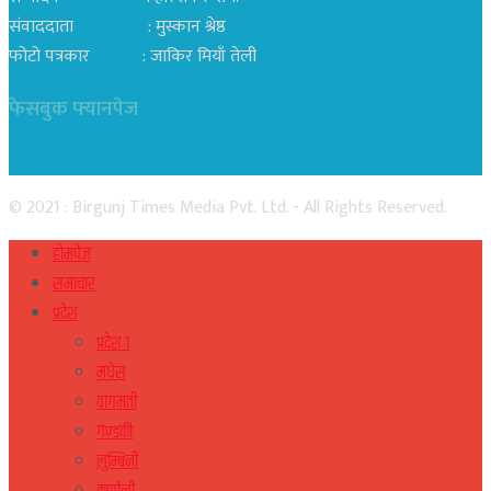
संवाददाता : मुस्कान श्रेष्ठ
फोटो पत्रकार : जाकिर मियाँ तेली
फेसबुक फ्यानपेज
© 2021 : Birgunj Times Media Pvt. Ltd. - All Rights Reserved.
होमपेज
समाचार
प्रदेश
प्रदेश १
मधेस
वागमती
गण्डकी
लुम्बिनी