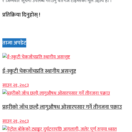
र जिम्मेवार सूचना उपलब्ध गराउनु वीरगंज टाइम्सको मूल उद्देश्य हो ।
प्रतिक्रिया दिनुहोस् !
ताजा अपडेट
ई-स्कुटी चेकजाँचप्रति स्थानीय असन्तुष्ट
साउन २१, २०८३
प्रहरीको जाँच छल्दै लागुऔषध ओसारपसार गर्ने तीनजना पक्राउ
साउन २१, २०८३