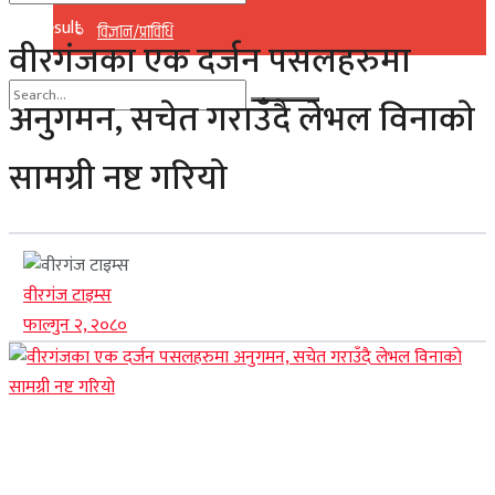
No Result
विज्ञान/प्राविधि
वीरगंजका एक दर्जन पसलहरुमा
View All Result
अनुगमन, सचेत गराउँदै लेभल विनाकाे
No Result
सामग्री नष्ट गरियाे
View All Result
वीरगंज टाइम्स
फाल्गुन २, २०८०