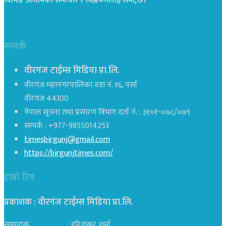
विभिन्न आयामका समाचार र विश्लेषणलाई समेट्छ।
सम्पर्क
वीरगंज टाईम्स मिडिया प्रा.लि.
वीरगंज महानगरपालिका वडा नं. १६, पर्सा
वीरगंज 44300
नेपाल सूचना तथा प्रसारण विभाग दर्ता नं. : ३१०१-०७८/०७९
सम्पर्क : +977-9855014253
timesbirgunj@gmail.com
https://birgunjtimes.com/
हाम्रो टिम
प्रकाशक : वीरगंज टाईम्स मिडिया प्रा‍.लि.
सम्पादक : हरिशंकर शर्मा