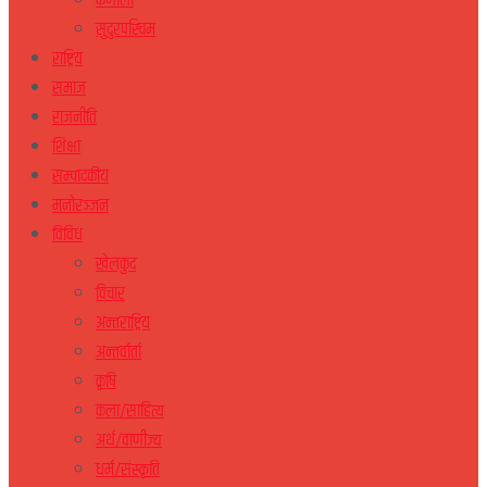
कर्णाली
सुदुरपस्चिम
राष्ट्रिय
समाज
राजनीति
शिक्षा
सम्पादकीय
मनोरञ्जन
विविध
खेलकुद
विचार
अन्तराष्ट्रिय
अन्तर्वार्ता
कृषि
कला/साहित्य
अर्थ/वाणीज्य
धर्म/संस्कृति