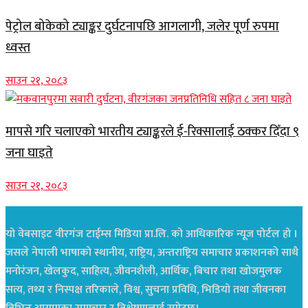
पेट्रोल बोकेको ट्याङ्कर दुर्घटनापछि आगलागी, जलेर पूर्ण रुपमा
ध्वस्त
साउन २१, २०८३
मापसे गरि चलाएको भारतीय ट्याङ्करले ई-रिक्सालाई ठक्कर दिँदा ९
जना घाइते
साउन २१, २०८३
यो वेबसाइट वीरगंज टाईम्स मिडिया प्रा.लि. को आधिकारिक न्यूज पोर्टल हो ।
जसले नेपाली भाषाको स्थानीय, राष्ट्रिय, अन्तराष्ट्रिय समाचार प्रकाशनको साथै
मनोरंजन, खेलकुद, साहित्य, जीवनशैली, आर्थिक, बिचार तथा खोजमुलक
सत्य, तथ्य र निस्पक्ष तरिकाले, विश्व, सुचना प्रविधि, भिडियो तथा जीवनका