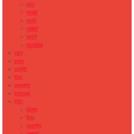
मधेस
वागमती
गण्डकी
लुम्बिनी
कर्णाली
सुदुरपस्चिम
राष्ट्रिय
समाज
राजनीति
शिक्षा
सम्पादकीय
मनोरञ्जन
विविध
खेलकुद
विचार
अन्तराष्ट्रिय