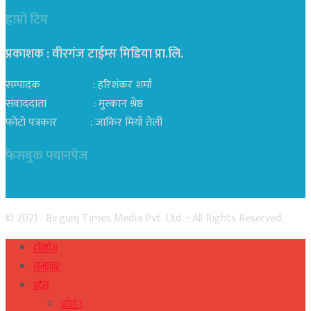
हाम्रो टिम
प्रकाशक : वीरगंज टाईम्स मिडिया प्रा‍.लि.
सम्पादक : हरिशंकर शर्मा
संवाददाता : मुस्कान श्रेष्ठ
फोटो पत्रकार : जाकिर मियाँ तेली
फेसबुक फ्यानपेज
© 2021 : Birgunj Times Media Pvt. Ltd. - All Rights Reserved.
होमपेज
समाचार
प्रदेश
प्रदेश १