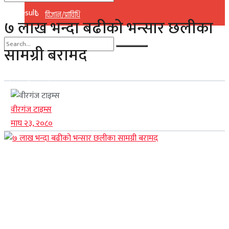
No Result
विज्ञान/प्राविधि
७ लाख भन्दा बढीको भन्सार छलीका
View All Result
सामग्री बरामद
No Result
View All Result
वीरगंज टाइम्स
माघ २३, २०८०