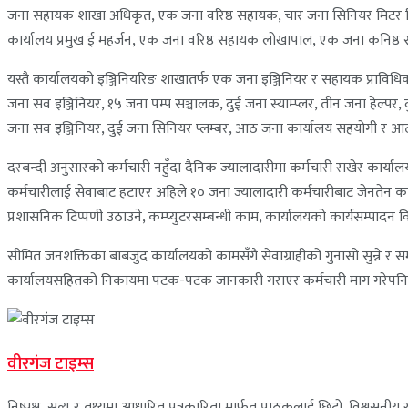
जना सहायक शाखा अधिकृत, एक जना वरिष्ठ सहायक, चार जना सिनियर मिटर रि
कार्यालय प्रमुख ई महर्जन, एक जना वरिष्ठ सहायक लोखापाल, एक जना कनिष्ठ
यस्तै कार्यालयको इञ्जिनियरिङ शाखातर्फ एक जना इञ्जिनियर र सहायक प्राविधिक
जना सव इञ्जिनियर, १५ जना पम्प सञ्चालक, दुई जना स्याम्प्लर, तीन जना हेल्प
जना सव इञ्जिनियर, दुई जना सिनियर प्लम्बर, आठ जना कार्यालय सहयोगी र आठ
दरबन्दी अनुसारको कर्मचारी नहुँदा दैनिक ज्यालादारीमा कर्मचारी राखेर कार्य
कर्मचारीलाई सेवाबाट हटाएर अहिले १० जना ज्यालादारी कर्मचारीबाट जेनतेन का
प्रशासनिक टिप्पणी उठाउने, कम्प्युटरसम्बन्धी काम, कार्यालयको कार्यसम्पादन
सीमित जनशक्तिका बाबजुद कार्यालयको कामसँगै सेवाग्राहीको गुनासो सुन्ने र
कार्यालयसहितको निकायमा पटक-पटक जानकारी गराएर कर्मचारी माग गरेपनि 
वीरगंज टाइम्स
निष्पक्ष, सत्य र तथ्यमा आधारित पत्रकारिता मार्फत पाठकलाई छिटो, विश्वसनीय र 