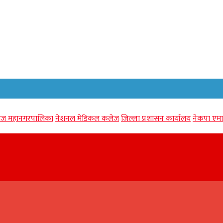
गंज महानगरपालिका
नेशनल मेडिकल कलेज
जिल्ला प्रशासन कार्यालय
नेकपा एमा