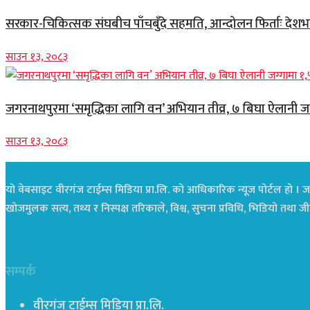
सरकार-चिकित्सक संघबीच पाँचबुँदे सहमति, आन्दोलन फिर्ताः देशभर स
साउन १३, २०८३
जगरनाथपुरमा ‘समृद्धिका लागि वन’ अभियान तीव्र, ७ बिघा ऐलानी ज
साउन १३, २०८३
यो वेबसाइट वीरगंज टाईम्स मिडिया प्रा.लि. को आधिकारिक न्यूज पोर्टल हो । जस
खोजमुलक सत्य, तथ्य र निस्पक्ष तरिकाले, विश्व, सुचना प्रविधि, भिडियो तथ
सम्पर्क
वीरगंज टाईम्स मिडिया प्रा.लि.