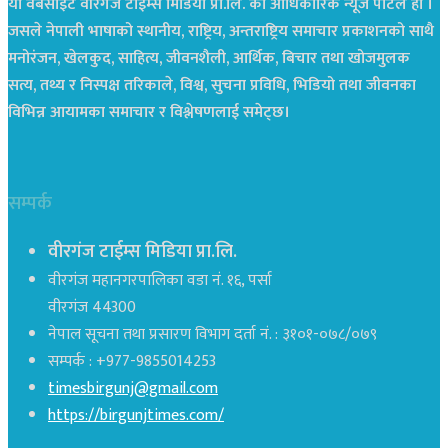
यो वेबसाइट वीरगंज टाईम्स मिडिया प्रा.लि. को आधिकारिक न्यूज पोर्टल हो ।
जसले नेपाली भाषाको स्थानीय, राष्ट्रिय, अन्तराष्ट्रिय समाचार प्रकाशनको साथै
मनोरंजन, खेलकुद, साहित्य, जीवनशैली, आर्थिक, बिचार तथा खोजमुलक
सत्य, तथ्य र निस्पक्ष तरिकाले, विश्व, सुचना प्रविधि, भिडियो तथा जीवनका
विभिन्न आयामका समाचार र विश्लेषणलाई समेट्छ।
सम्पर्क
वीरगंज टाईम्स मिडिया प्रा.लि.
वीरगंज महानगरपालिका वडा नं. १६, पर्सा
वीरगंज 44300
नेपाल सूचना तथा प्रसारण विभाग दर्ता नं. : ३१०१-०७८/०७९
सम्पर्क : +977-9855014253
timesbirgunj@gmail.com
https://birgunjtimes.com/