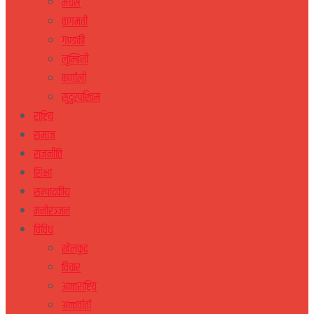
मधेस
वागमती
गण्डकी
लुम्बिनी
कर्णाली
सुदुरपस्चिम
राष्ट्रिय
समाज
राजनीति
शिक्षा
सम्पादकीय
मनोरञ्जन
विविध
खेलकुद
विचार
अन्तराष्ट्रिय
अन्तर्वार्ता