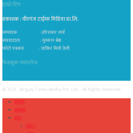
हाम्रो टिम
प्रकाशक : वीरगंज टाईम्स मिडिया प्रा‍.लि.
सम्पादक : हरिशंकर शर्मा
संवाददाता : मुस्कान श्रेष्ठ
फोटो पत्रकार : जाकिर मियाँ तेली
फेसबुक फ्यानपेज
© 2021 : Birgunj Times Media Pvt. Ltd. - All Rights Reserved.
होमपेज
समाचार
प्रदेश
प्रदेश १