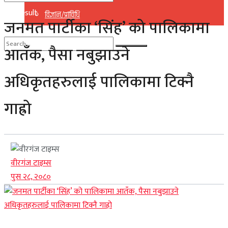
No Result
विज्ञान/प्राविधि
जनमत पार्टीका ‘सिंह’ को पालिकामा
View All Result
आतँक, पैसा नबुझाउने
No Result
अधिकृतहरुलाई पालिकामा टिक्नै
View All Result
गाह्रो
वीरगंज टाइम्स
पुस २८, २०८०