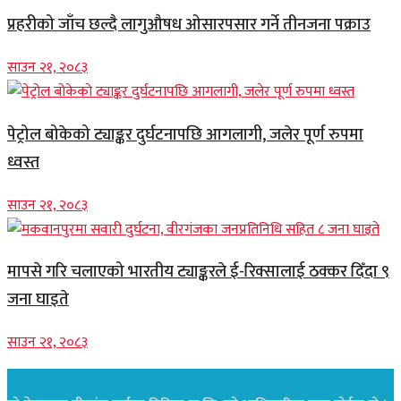
प्रहरीको जाँच छल्दै लागुऔषध ओसारपसार गर्ने तीनजना पक्राउ
साउन २१, २०८३
पेट्रोल बोकेको ट्याङ्कर दुर्घटनापछि आगलागी, जलेर पूर्ण रुपमा
ध्वस्त
साउन २१, २०८३
मापसे गरि चलाएको भारतीय ट्याङ्करले ई-रिक्सालाई ठक्कर दिँदा ९
जना घाइते
साउन २१, २०८३