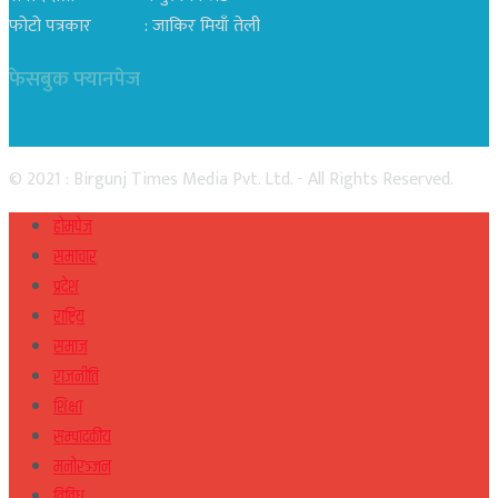
फोटो पत्रकार : जाकिर मियाँ तेली
फेसबुक फ्यानपेज
© 2021 : Birgunj Times Media Pvt. Ltd. - All Rights Reserved.
होमपेज
समाचार
प्रदेश
राष्ट्रिय
समाज
राजनीति
शिक्षा
सम्पादकीय
मनोरञ्जन
विविध