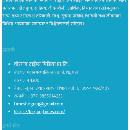
जसले नेपाली भाषाको स्थानीय, राष्ट्रिय, अन्तराष्ट्रिय समाचार प्रकाशनको साथै
मनोरंजन, खेलकुद, साहित्य, जीवनशैली, आर्थिक, बिचार तथा खोजमुलक
सत्य, तथ्य र निस्पक्ष तरिकाले, विश्व, सुचना प्रविधि, भिडियो तथा जीवनका
विभिन्न आयामका समाचार र विश्लेषणलाई समेट्छ।
सम्पर्क
वीरगंज टाईम्स मिडिया प्रा.लि.
वीरगंज महानगरपालिका वडा नं. १६, पर्सा
वीरगंज 44300
नेपाल सूचना तथा प्रसारण विभाग दर्ता नं. : ३१०१-०७८/०७९
सम्पर्क : +977-9855014253
timesbirgunj@gmail.com
https://birgunjtimes.com/
हाम्रो टिम