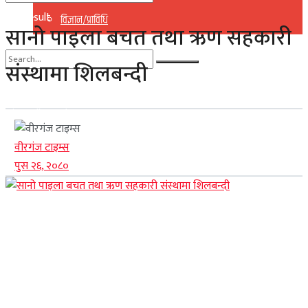
No Result
विज्ञान/प्राविधि
सानो पाइला बचत तथा ऋण सहकारी
View All Result
संस्थामा शिलबन्दी
No Result
View All Result
वीरगंज टाइम्स
पुस २६, २०८०