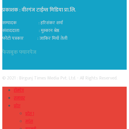
प्रकाशक : वीरगंज टाईम्स मिडिया प्रा‍.लि.
सम्पादक : हरिशंकर शर्मा
संवाददाता : मुस्कान श्रेष्ठ
फोटो पत्रकार : जाकिर मियाँ तेली
फेसबुक फ्यानपेज
© 2021 : Birgunj Times Media Pvt. Ltd. - All Rights Reserved.
होमपेज
समाचार
प्रदेश
प्रदेश १
मधेस