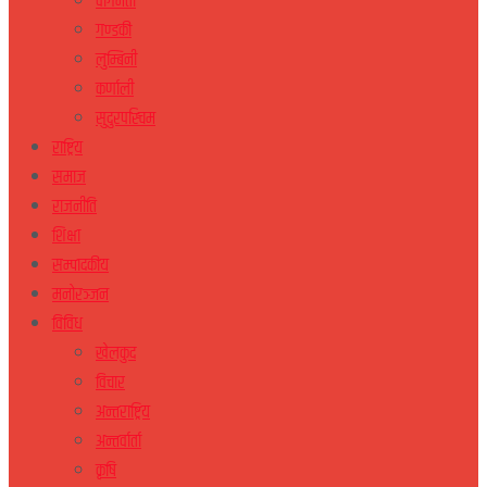
वागमती
गण्डकी
लुम्बिनी
कर्णाली
सुदुरपस्चिम
राष्ट्रिय
समाज
राजनीति
शिक्षा
सम्पादकीय
मनोरञ्जन
विविध
खेलकुद
विचार
अन्तराष्ट्रिय
अन्तर्वार्ता
कृषि