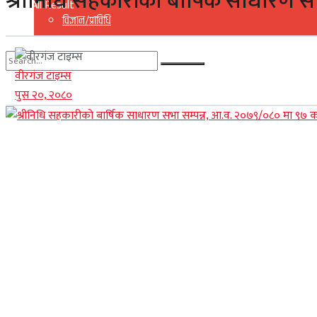
श्रीनिधि सहकारीको बार्षिक साधारण 
View All Result
विज्ञान/प्राविधि
वीरगंज टाइम्स
No Result
पुस २०, २०८०
View All Result