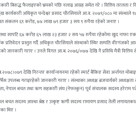
ी बिरुद्ध फैलाइएको भ्रमको पछि नलाग्न आग्रह समेत गरे । वित्तिय तरलता र व
मुख कार्यकारी अधिकृत चन्देश्वर प्रसाद चौरसियाले आ.व. २०७९/०८० मा संस्था
बचत संकलन ६९ करोड, ७४ लाख ७९ हजार ३ सय ९ रुपैया रहेको जनाए ।
ा तथा सापटि ६४ करोड ६५ लाख २३ हजार २ सय ५४ रुपैया रहेकोमा खुद नाफा ए
िक प्रतिवेदन प्रस्तुत गर्दै अधिकृत चौरसियाले संस्थाको स्थिर सम्पति वीरगंजको आ
को जानकारी गराए । उनले विगत आ.ब. २०७६/०७७ देखि नै प्रविधि मैत्री वित्तिय सेव
ित आ.ब.२०७८।०७९ देखि निरन्तर कार्यान्वयनमा रहेको स्मार्ट बैंकिङ सेवा अर्न्तगत 
भिस उपलब्ध गराइरहेको जानकारी गराए । संस्थाका अध्यक्ष ब्रजचार्यको अध्यक्षता
 गुप्ता, नेपाल बचत तथा ऋण सहकारी संघ (नेफस्कुन) पूर्व संचालक सदस्य हरेराम 
ष्ट बाल बचत सदस्य आस्था श्रेष्ठ र उत्कृष्ट ऋणी सदस्य रामायण प्रसाद तेली लग
गरेका थिए ।