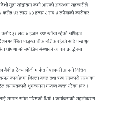
िदेशी मुद्रा सञ्चितिमा कमी आएको अवस्थमा सहकारीले
ले ९७ करोड ४३ लाख ७३ हजार ८ सय ४ रुपैयाको कारोबार
क करोड ३१ लख ४ हजार ३९१ रुपैया रहेको अधिकृत
र्दशनगर स्थित भाजुरत्न चौक नजिक रहेको साढे पन्ध्र धुर
ा घोषणा गरे बमोजिम संस्थाको व्यापार प्रवर्द्धनमा
मोबाइल बैंकीङ टेकनलोजी मार्फत नेपालभरी आफ्नो वित्तिय
 सम्पन्न कार्याक्रमा जिल्ला बचत तथा ऋण सहकारी संस्थाका
पटेल लगायतकाले शुभकामना मन्तव्य व्यक्त गरेका थिए ।
ायतकालाई सम्मान समेत गरिएको थियो । कार्यक्रमको सहजीकरण