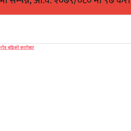
सभा सम्पन्न, आ.व. २०७९/०८० मा ९७ कर