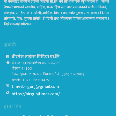
यो वेबसाइट वीरगंज टाईम्स मिडिया प्रा.लि. को आधिकारिक न्यूज पोर्टल हो । जसले
नेपाली भाषाको स्थानीय, राष्ट्रिय, अन्तराष्ट्रिय समाचार प्रकाशनको साथै मनोरंजन,
खेलकुद, साहित्य, जीवनशैली, आर्थिक, बिचार तथा खोजमुलक सत्य, तथ्य र निस्पक्ष
तरिकाले, विश्व, सुचना प्रविधि, भिडियो तथा जीवनका विभिन्न आयामका समाचार र
विश्लेषणलाई समेट्छ।
सम्पर्क
वीरगंज टाईम्स मिडिया प्रा.लि.
वीरगंज महानगरपालिका वडा नं. १६, पर्सा
वीरगंज 44300
नेपाल सूचना तथा प्रसारण विभाग दर्ता नं. : ३१०१-०७८/०७९
सम्पर्क : +977-9855014253
timesbirgunj@gmail.com
https://birgunjtimes.com/
हाम्रो टिम