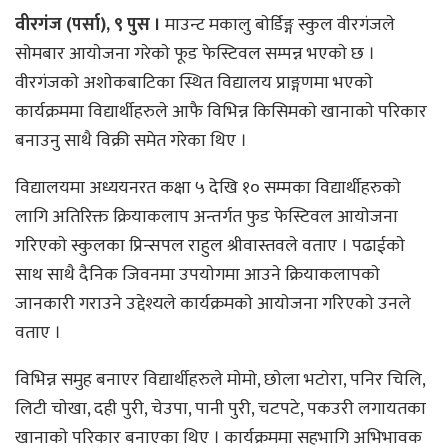
वीरगंज (पर्सा), ९ पुस ।
माउन्ट मकालु बाेर्डिङ्ग स्कुल वीरगंजले
साेमबार आयाेजना गरेकाे फूड फेस्टिवल सम्पन्न भएकाे छ ।
वीरगंजकाे अशाेकबाटिका स्थित विद्यालय प्राङ्गणमा भएकाे
कार्यक्रममा विद्यार्थीहरुले आफै विभिन्न किसिमकाे खानाकाे परिकार
बनाउनु साथै विक्री समेत गरेका थिए ।
विद्यालयमा अध्ययनरत कक्षा ५ देखि १० सम्मका विद्यार्थीहरुकाे
लागि अतिरिक्त क्रियाकलाप अन्तर्गत फुड फेस्टिवल आयाेजना
गरिएकाे स्कुलका प्रिन्सपल राहुल श्रीवास्तवले वताए । पढाईकाे
साथ साथै दैनिक जिवनमा उपयाेगमा आउने क्रियाकलापकाे
जानकारी गराउने उद्देश्यले कार्यक्रमकाे आयाेजना गरिएकाे उनले
वताए ।
विभिन्न समुह बनाएर विद्यार्थीहरुले माेमाे, छाेला भटाेरा, पनिर चिलि,
लिटी चाेखा, दही पुरी, चेउपा, पानी पुरी, चटपटे, पकउरी लगायतका
खानाकाे परिकार बनाएका थिए । कार्यक्रममा सहभागि अभिभावक