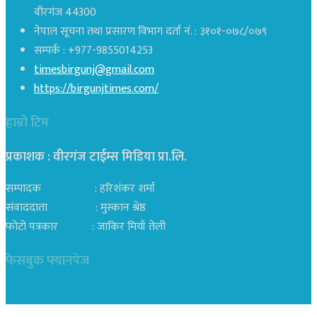
वीरगंज 44300
नेपाल सूचना तथा प्रसारण विभाग दर्ता नं. : ३१०१-०७८/०७९
सम्पर्क : +977-9855014253
timesbirgunj@gmail.com
https://birgunjtimes.com/
हाम्रो टिम
प्रकाशक : वीरगंज टाईम्स मिडिया प्रा‍.लि.
सम्पादक : हरिशंकर शर्मा
संवाददाता : मुस्कान श्रेष्ठ
फोटो पत्रकार : जाकिर मियाँ तेली
फेसबुक फ्यानपेज