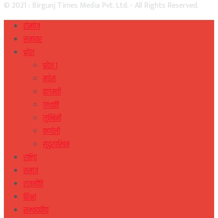
© 2021 : Birgunj Times Media Pvt. Ltd. - All Rights Reserved.
होमपेज
समाचार
प्रदेश
प्रदेश १
मधेस
वागमती
गण्डकी
लुम्बिनी
कर्णाली
सुदुरपस्चिम
राष्ट्रिय
समाज
राजनीति
शिक्षा
सम्पादकीय