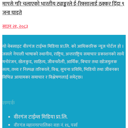
मापसे गरि चलाएको भारतीय ट्याङ्करले ई-रिक्सालाई ठक्कर दिँदा ९
जना घाइते
साउन २१, २०८३
यो वेबसाइट वीरगंज टाईम्स मिडिया प्रा.लि. को आधिकारिक न्यूज पोर्टल हो ।
जसले नेपाली भाषाको स्थानीय, राष्ट्रिय, अन्तराष्ट्रिय समाचार प्रकाशनको साथै
मनोरंजन, खेलकुद, साहित्य, जीवनशैली, आर्थिक, बिचार तथा खोजमुलक
सत्य, तथ्य र निस्पक्ष तरिकाले, विश्व, सुचना प्रविधि, भिडियो तथा जीवनका
विभिन्न आयामका समाचार र विश्लेषणलाई समेट्छ।
सम्पर्क
वीरगंज टाईम्स मिडिया प्रा.लि.
वीरगंज महानगरपालिका वडा नं. १६, पर्सा