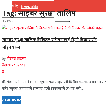
No Result
विज्ञान/प्राविधि
Tag:
साइबर सुरक्षा तालिम
View All Result
No Result
साइबर सुरक्षा तालिमः डिजिटल सचेतनालाई दिगो विकाससँग
View All Result
जोड्ने पहल
by
वीरगंज टाइम्स
बैशाख २०, २०८३
0
वीरगंज (पर्सा), २० वैशाख । सूचना तथा सञ्चार प्रविधि दिवस–२०८३ को अवसर
पारेर ‘सूचना प्रविधिको विस्तारः दिगो विकासको आधार’ भन्ने ...
ताजा अपडेट