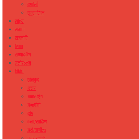
कर्णाली
सुदुरपस्चिम
राष्ट्रिय
समाज
राजनीति
शिक्षा
सम्पादकीय
मनोरञ्जन
विविध
खेलकुद
विचार
अन्तराष्ट्रिय
अन्तर्वार्ता
कृषि
कला/साहित्य
अर्थ/वाणीज्य
धर्म/संस्कृति