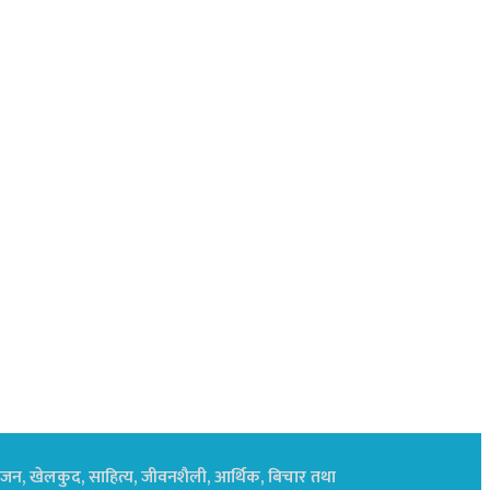
नोरंजन, खेलकुद, साहित्य, जीवनशैली, आर्थिक, बिचार तथा