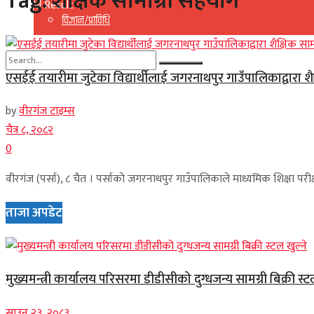
Tag:
शैक्षिक सामाग्री सहयोग
View All Result
विज्ञान/प्राविधि
एसईई तयारीमा जुटेका विद्यार्थीलाई जगरनाथपुर गाउँपालिकाद्वारा श
No Result
by
वीरगंज टाइम्स
View All Result
चैत्र ८, २०८२
0
वीरगंज (पर्सा), ८ चैत । पर्साको जगरनाथपुर गाउँपालिकाले माध्यमिक शिक्षा परीक्ष
ताजा अपडेट
मुख्यमन्त्री कार्यालय परिसरमा डीडीसीको दुग्धजन्य सामग्री बिक्री स्ट
साउन २३, २०८३