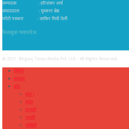
सम्पादक : हरिशंकर शर्मा
संवाददाता : मुस्कान श्रेष्ठ
फोटो पत्रकार : जाकिर मियाँ तेली
फेसबुक फ्यानपेज
© 2021 : Birgunj Times Media Pvt. Ltd. - All Rights Reserved.
होमपेज
समाचार
प्रदेश
प्रदेश १
मधेस
वागमती
गण्डकी
लुम्बिनी