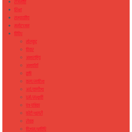
राजनीति
शिक्षा
सम्पादकीय
मनोरञ्जन
विविध
खेलकुद
विचार
अन्तराष्ट्रिय
अन्तर्वार्ता
कृषि
कला/साहित्य
अर्थ/वाणीज्य
धर्म/संस्कृति
पत्र-पत्रिका
फोटो ग्यलरी
रोचक
विज्ञान/प्राविधि