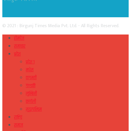
© 2021 : Birgunj Times Media Pvt. Ltd. - All Rights Reserved.
होमपेज
समाचार
प्रदेश
प्रदेश १
मधेस
वागमती
गण्डकी
लुम्बिनी
कर्णाली
सुदुरपस्चिम
राष्ट्रिय
समाज