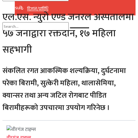
No Result
विज्ञान/प्राविधि
एल.एस. न्युरो एण्ड जनरल अस्पतालमा
View All Result
५७ जनाद्वारा रक्तदान, १७ महिला
No Result
सहभागी
View All Result
संकलित रगत आकस्मिक शल्यक्रिया, दुर्घटनामा
परेका बिरामी, सुत्केरी महिला, थालासेमिया,
क्यान्सर तथा अन्य जटिल रोगबाट पीडित
बिरामीहरूको उपचारमा उपयोग गरिनेछ ।
वीरगंज टाइम्स