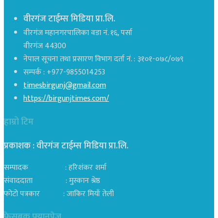
वीरगंज टाईम्स मिडिया प्रा.लि.
वीरगंज महानगरपालिका वडा नं. १६, पर्सा
वीरगंज 44300
नेपाल सूचना तथा प्रसारण विभाग दर्ता नं. : ३१०१-०७८/०७९
सम्पर्क : +977-9855014253
timesbirgunj@gmail.com
https://birgunjtimes.com/
हाम्रो टिम
प्रकाशक : वीरगंज टाईम्स मिडिया प्रा‍.लि.
सम्पादक : हरिशंकर शर्मा
संवाददाता : मुस्कान श्रेष्ठ
फोटो पत्रकार : जाकिर मियाँ तेली
फेसबुक फ्यानपेज