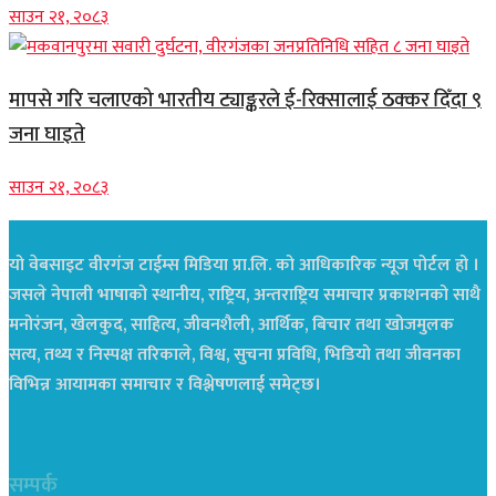
साउन २१, २०८३
मापसे गरि चलाएको भारतीय ट्याङ्करले ई-रिक्सालाई ठक्कर दिँदा ९
जना घाइते
साउन २१, २०८३
यो वेबसाइट वीरगंज टाईम्स मिडिया प्रा.लि. को आधिकारिक न्यूज पोर्टल हो ।
जसले नेपाली भाषाको स्थानीय, राष्ट्रिय, अन्तराष्ट्रिय समाचार प्रकाशनको साथै
मनोरंजन, खेलकुद, साहित्य, जीवनशैली, आर्थिक, बिचार तथा खोजमुलक
सत्य, तथ्य र निस्पक्ष तरिकाले, विश्व, सुचना प्रविधि, भिडियो तथा जीवनका
विभिन्न आयामका समाचार र विश्लेषणलाई समेट्छ।
सम्पर्क