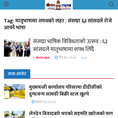
Tag:
मातृभाषामा शपथको लहर : संसद्मा ६३ सांसदले रोजे
आफ्नै भाषा
संसद्मा भाषिक विविधताको उत्सव : ६३
सांसदले मातृभाषामा शपथ लिँदै
चैत्र १२, २०८२
BY
वीरगंज टाइम्स
0
ताजा अपडेट
मुख्यमन्त्री कार्यालय परिसरमा डीडीसीको
दुग्धजन्य सामग्री बिक्री स्टल खुल्ने
साउन २३, २०८३
लेनदेन विवादबारे भएको सहमति खारेजको माग