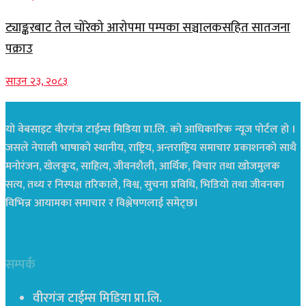
ट्याङ्करबाट तेल चोरेको आरोपमा पम्पका सञ्चालकसहित सातजना
पक्राउ
साउन २३, २०८३
यो वेबसाइट वीरगंज टाईम्स मिडिया प्रा.लि. को आधिकारिक न्यूज पोर्टल हो ।
जसले नेपाली भाषाको स्थानीय, राष्ट्रिय, अन्तराष्ट्रिय समाचार प्रकाशनको साथै
मनोरंजन, खेलकुद, साहित्य, जीवनशैली, आर्थिक, बिचार तथा खोजमुलक
सत्य, तथ्य र निस्पक्ष तरिकाले, विश्व, सुचना प्रविधि, भिडियो तथा जीवनका
विभिन्न आयामका समाचार र विश्लेषणलाई समेट्छ।
सम्पर्क
वीरगंज टाईम्स मिडिया प्रा.लि.