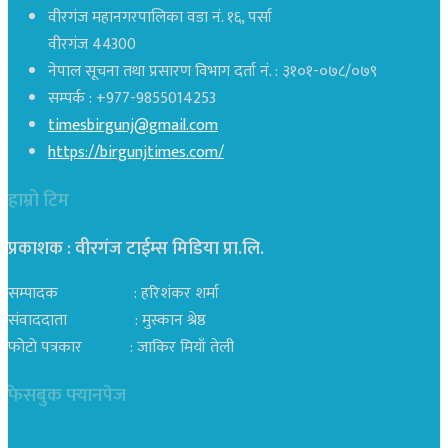
वीरगंज महानगरपालिका वडा नं. १६, पर्सा
वीरगंज 44300
नेपाल सूचना तथा प्रसारण विभाग दर्ता नं. : ३१०१-०७८/०७९
सम्पर्क : +977-9855014253
timesbirgunj@gmail.com
https://birgunjtimes.com/
हाम्रो टिम
प्रकाशक : वीरगंज टाईम्स मिडिया प्रा‍.लि.
सम्पादक : हरिशंकर शर्मा
संवाददाता : मुस्कान श्रेष्ठ
फोटो पत्रकार : जाकिर मियाँ तेली
फेसबुक फ्यानपेज