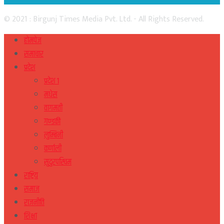
© 2021 : Birgunj Times Media Pvt. Ltd. - All Rights Reserved.
होमपेज
समाचार
प्रदेश
प्रदेश १
मधेस
वागमती
गण्डकी
लुम्बिनी
कर्णाली
सुदुरपस्चिम
राष्ट्रिय
समाज
राजनीति
शिक्षा