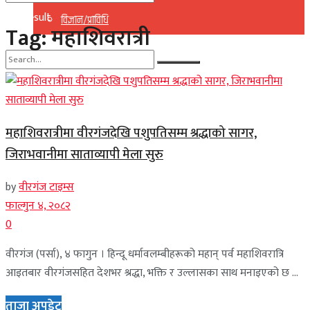
No Result
विज्ञान/प्राविधि
Tag:
महाशिवरात्री
View All Result
No Result
View All Result
महाशिवरात्रीमा वीरगंजदेखि पशुपतिसम्म श्रद्धाको सागर,
जिराभवानीमा साताव्यापी मेला सुरु
by
वीरगंज टाइम्स
फाल्गुन ४, २०८२
0
वीरगंज (पर्सा), ४ फागुन । हिन्दू धर्मावलम्बीहरूको महान् पर्व महाशिवरात्रि
आइतबार वीरगंजसहित देशभर श्रद्धा, भक्ति र उल्लासका साथ मनाइएको छ ...
ताजा अपडेट