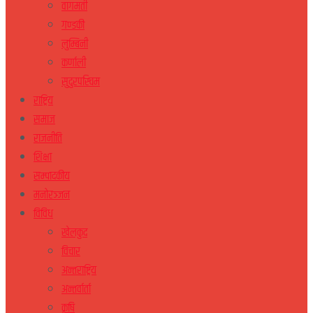
वागमती
गण्डकी
लुम्बिनी
कर्णाली
सुदुरपस्चिम
राष्ट्रिय
समाज
राजनीति
शिक्षा
सम्पादकीय
मनोरञ्जन
विविध
खेलकुद
विचार
अन्तराष्ट्रिय
अन्तर्वार्ता
कृषि