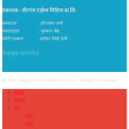
प्रकाशक : वीरगंज टाईम्स मिडिया प्रा‍.लि.
सम्पादक : हरिशंकर शर्मा
संवाददाता : मुस्कान श्रेष्ठ
फोटो पत्रकार : जाकिर मियाँ तेली
फेसबुक फ्यानपेज
© 2021 : Birgunj Times Media Pvt. Ltd. - All Rights Reserved.
होमपेज
समाचार
प्रदेश
प्रदेश १
मधेस