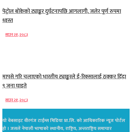
पेट्रोल बोकेको ट्याङ्कर दुर्घटनापछि आगलागी, जलेर पूर्ण रुपमा
ध्वस्त
साउन २१, २०८३
मापसे गरि चलाएको भारतीय ट्याङ्करले ई-रिक्सालाई ठक्कर दिँदा
९ जना घाइते
साउन २१, २०८३
यो वेबसाइट वीरगंज टाईम्स मिडिया प्रा.लि. को आधिकारिक न्यूज पोर्टल
हो । जसले नेपाली भाषाको स्थानीय, राष्ट्रिय, अन्तराष्ट्रिय समाचार