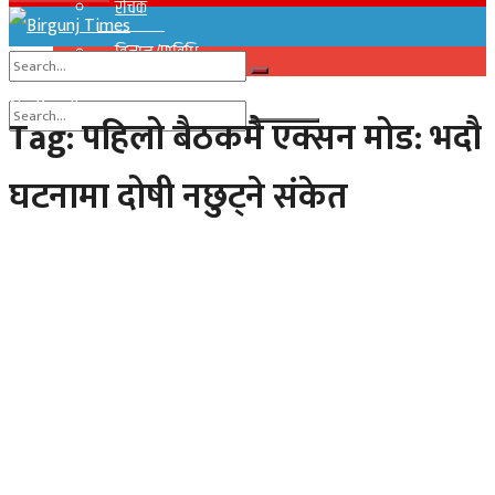
रोचक
विज्ञान/प्राविधि
No Result
Tag:
पहिलो बैठकमै एक्सन मोड: भदौ
View All Result
No Result
घटनामा दोषी नछुट्ने संकेत
View All Result