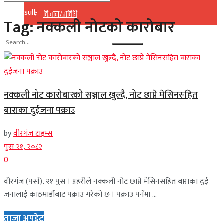
No Result
विज्ञान/प्राविधि
Tag:
नक्कली नोटको कारोबार
View All Result
No Result
View All Result
नक्कली नोट कारोबारको सञ्जाल खुल्दै, नोट छाप्ने मेसिनसहित
बाराका दुईजना पक्राउ
by
वीरगंज टाइम्स
पुस २१, २०८२
0
वीरगंज (पर्सा), २१ पुस । प्रहरीले नक्कली नोट छाप्ने मेसिनसहित बाराका दुई
जनालाई काठमाडौंबाट पक्राउ गरेको छ । पक्राउ पर्नेमा ...
ताजा अपडेट