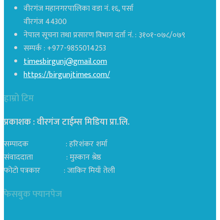
वीरगंज महानगरपालिका वडा नं. १६, पर्सा
वीरगंज 44300
नेपाल सूचना तथा प्रसारण विभाग दर्ता नं. : ३१०१-०७८/०७९
सम्पर्क : +977-9855014253
timesbirgunj@gmail.com
https://birgunjtimes.com/
हाम्रो टिम
प्रकाशक : वीरगंज टाईम्स मिडिया प्रा‍.लि.
सम्पादक : हरिशंकर शर्मा
संवाददाता : मुस्कान श्रेष्ठ
फोटो पत्रकार : जाकिर मियाँ तेली
फेसबुक फ्यानपेज