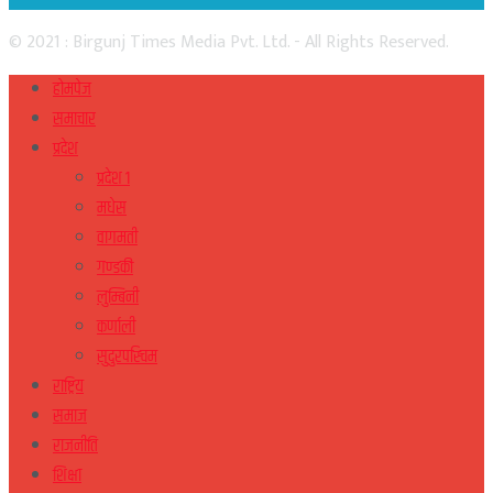
© 2021 : Birgunj Times Media Pvt. Ltd. - All Rights Reserved.
होमपेज
समाचार
प्रदेश
प्रदेश १
मधेस
वागमती
गण्डकी
लुम्बिनी
कर्णाली
सुदुरपस्चिम
राष्ट्रिय
समाज
राजनीति
शिक्षा