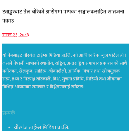
ट्याङ्करबाट तेल चोरेको आरोपमा पम्पका सञ्चालकसहित सातजना
पक्राउ
साउन २३, २०८३
यो वेबसाइट वीरगंज टाईम्स मिडिया प्रा.लि. को आधिकारिक न्यूज पोर्टल हो ।
जसले नेपाली भाषाको स्थानीय, राष्ट्रिय, अन्तराष्ट्रिय समाचार प्रकाशनको साथै
मनोरंजन, खेलकुद, साहित्य, जीवनशैली, आर्थिक, बिचार तथा खोजमुलक
सत्य, तथ्य र निस्पक्ष तरिकाले, विश्व, सुचना प्रविधि, भिडियो तथा जीवनका
विभिन्न आयामका समाचार र विश्लेषणलाई समेट्छ।
सम्पर्क
वीरगंज टाईम्स मिडिया प्रा.लि.