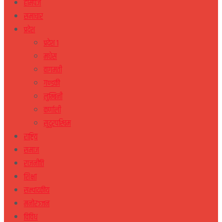
होमपेज
समाचार
प्रदेश
प्रदेश १
मधेस
वागमती
गण्डकी
लुम्बिनी
कर्णाली
सुदुरपस्चिम
राष्ट्रिय
समाज
राजनीति
शिक्षा
सम्पादकीय
मनोरञ्जन
विविध