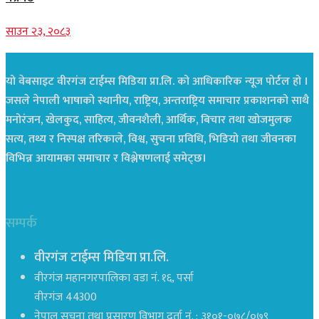
साउन २३, २०८३
यो वेबसाइट वीरगंज टाईम्स मिडिया प्रा.लि. को आधिकारिक न्यूज पोर्टल हो ।
जसले नेपाली भाषाको स्थानीय, राष्ट्रिय, अन्तराष्ट्रिय समाचार प्रकाशनको साथै
मनोरंजन, खेलकुद, साहित्य, जीवनशैली, आर्थिक, बिचार तथा खोजमुलक
सत्य, तथ्य र निस्पक्ष तरिकाले, विश्व, सुचना प्रविधि, भिडियो तथा जीवनका
विभिन्न आयामका समाचार र विश्लेषणलाई समेट्छ।
सम्पर्क
वीरगंज टाईम्स मिडिया प्रा.लि.
वीरगंज महानगरपालिका वडा नं. १६, पर्सा
वीरगंज 44300
नेपाल सूचना तथा प्रसारण विभाग दर्ता नं. : ३१०१-०७८/०७९