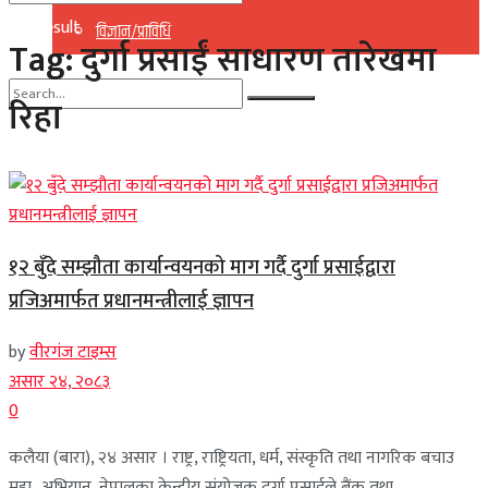
No Result
विज्ञान/प्राविधि
Tag:
दुर्गा प्रसाईं साधारण तारेखमा
View All Result
रिहा
No Result
View All Result
१२ बुँदे सम्झौता कार्यान्वयनको माग गर्दै दुर्गा प्रसाईद्वारा
प्रजिअमार्फत प्रधानमन्त्रीलाई ज्ञापन
by
वीरगंज टाइम्स
असार २४, २०८३
0
कलैया (बारा), २४ असार । राष्ट्र, राष्ट्रियता, धर्म, संस्कृति तथा नागरिक बचाउ
महा–अभियान, नेपालका केन्द्रीय संयोजक दुर्गा प्रसाईले बैंक तथा ...