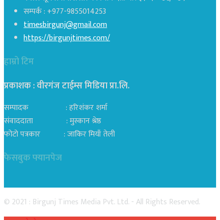
सम्पर्क : +977-9855014253
timesbirgunj@gmail.com
https://birgunjtimes.com/
हाम्रो टिम
प्रकाशक : वीरगंज टाईम्स मिडिया प्रा‍.लि.
सम्पादक : हरिशंकर शर्मा
संवाददाता : मुस्कान श्रेष्ठ
फोटो पत्रकार : जाकिर मियाँ तेली
फेसबुक फ्यानपेज
© 2021 : Birgunj Times Media Pvt. Ltd. - All Rights Reserved.