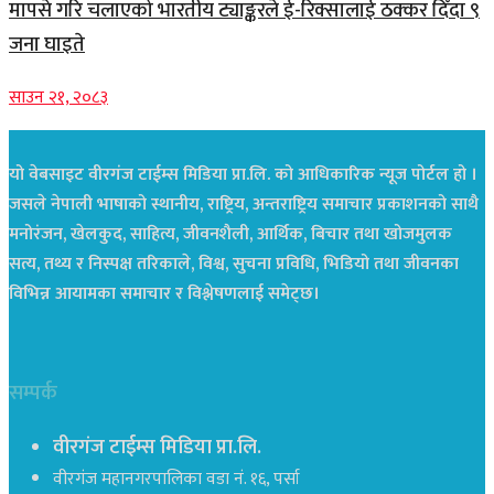
मापसे गरि चलाएको भारतीय ट्याङ्करले ई-रिक्सालाई ठक्कर दिँदा ९
जना घाइते
साउन २१, २०८३
यो वेबसाइट वीरगंज टाईम्स मिडिया प्रा.लि. को आधिकारिक न्यूज पोर्टल हो ।
जसले नेपाली भाषाको स्थानीय, राष्ट्रिय, अन्तराष्ट्रिय समाचार प्रकाशनको साथै
मनोरंजन, खेलकुद, साहित्य, जीवनशैली, आर्थिक, बिचार तथा खोजमुलक
सत्य, तथ्य र निस्पक्ष तरिकाले, विश्व, सुचना प्रविधि, भिडियो तथा जीवनका
विभिन्न आयामका समाचार र विश्लेषणलाई समेट्छ।
सम्पर्क
वीरगंज टाईम्स मिडिया प्रा.लि.
वीरगंज महानगरपालिका वडा नं. १६, पर्सा