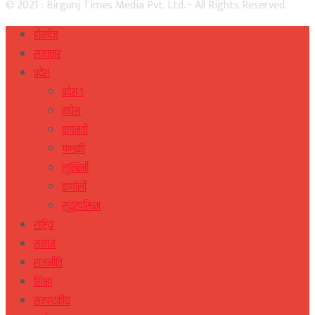
© 2021 : Birgunj Times Media Pvt. Ltd. - All Rights Reserved.
होमपेज
समाचार
प्रदेश
प्रदेश १
मधेस
वागमती
गण्डकी
लुम्बिनी
कर्णाली
सुदुरपस्चिम
राष्ट्रिय
समाज
राजनीति
शिक्षा
सम्पादकीय