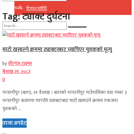
No Result
विज्ञान/प्राविधि
Tag:
ट्याक्ट दुर्घटना
View All Result
No Result
माटो खसाल्ने क्रममा ट्याक्टरबाट च्यापिएर युवकको मृत्यु
View All Result
by
वीरगंज टाइम्स
बैशाख २१, २०८३
0
परवानीपुर (बारा), २१ वैशाख । बाराको परवानीपुर गाउँपालिका वडा नम्बर ३
परवानीपुर बजारमा गएराति ट्याक्टरबाट माटो खसाउने क्रममा एकजना
युवकको ...
ताजा अपडेट