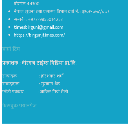
वीरगंज 44300
नेपाल सूचना तथा प्रसारण विभाग दर्ता नं. : ३१०१-०७८/०७९
सम्पर्क : +977-9855014253
timesbirgunj@gmail.com
https://birgunjtimes.com/
हाम्रो टिम
प्रकाशक : वीरगंज टाईम्स मिडिया प्रा‍.लि.
सम्पादक : हरिशंकर शर्मा
संवाददाता : मुस्कान श्रेष्ठ
फोटो पत्रकार : जाकिर मियाँ तेली
फेसबुक फ्यानपेज