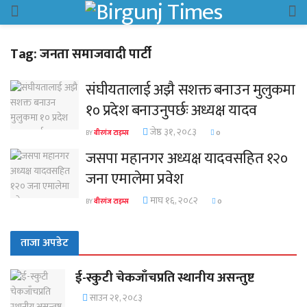
Tag:
जनता समाजवादी पार्टी
संघीयतालाई अझै सशक्त बनाउन मुलुकमा
१० प्रदेश बनाउनुपर्छः अध्यक्ष यादव
जेष्ठ ३१, २०८३
BY
वीरगंज टाइम्स
0
जसपा महानगर अध्यक्ष यादवसहित १२०
जना एमालेमा प्रवेश
माघ १६, २०८२
BY
वीरगंज टाइम्स
0
ताजा अपडेट
ई-स्कुटी चेकजाँचप्रति स्थानीय असन्तुष्ट
साउन २१, २०८३