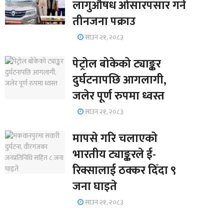
लागुऔषध ओसारपसार गर्ने
तीनजना पक्राउ
साउन २१, २०८३
पेट्रोल बोकेको ट्याङ्कर
दुर्घटनापछि आगलागी,
जलेर पूर्ण रुपमा ध्वस्त
साउन २१, २०८३
मापसे गरि चलाएको
भारतीय ट्याङ्करले ई-
रिक्सालाई ठक्कर दिँदा ९
जना घाइते
साउन २१, २०८३