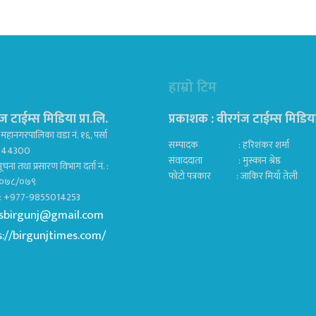
हाम्रो टिम
ज टाईम्स मिडिया प्रा.लि.
प्रकाशक : वीरगंज टाईम्स मिडिया प
महानगरपालिका वडा नं. १६, पर्सा
सम्पादक : हरिशंकर शर्मा
ज 44300
संवाददाता : मुस्कान श्रेष्ठ
ूचना तथा प्रसारण विभाग दर्ता नं. :
फोटो पत्रकार : जाकिर मियाँ तेली
०७८/०७९
क : +977-9855014253
sbirgunj@gmail.com
s://birgunjtimes.com/