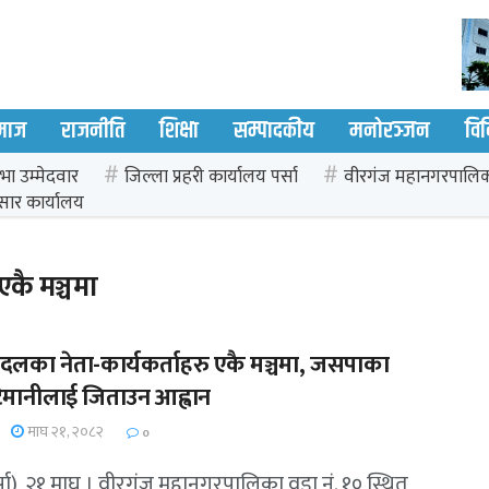
माज
राजनीति
शिक्षा
सम्पादकीय
मनोरञ्जन
वि
भा उम्मेदवार
जिल्ला प्रहरी कार्यालय पर्सा
वीरगंज महानगरपालि
सार कार्यालय
कै मञ्चमा
दलका नेता-कार्यकर्ताहरु एकै मञ्चमा, जसपाका
 टेमानीलाई जिताउन आह्वान
माघ २१, २०८२
0
्सा), २१ माघ । वीरगंज महानगरपालिका वडा नं. १० स्थित