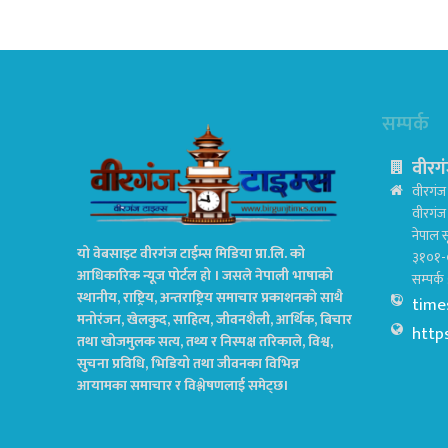
सम्पर्क
वीरगं
वीरगंज 
वीरगं
नेपाल स
यो वेबसाइट वीरगंज टाईम्स मिडिया प्रा.लि. को
३१०१-
आधिकारिक न्यूज पोर्टल हो । जसले नेपाली भाषाको
सम्पर्
स्थानीय, राष्ट्रिय, अन्तराष्ट्रिय समाचार प्रकाशनको साथै
time
मनोरंजन, खेलकुद, साहित्य, जीवनशैली, आर्थिक, बिचार
http
तथा खोजमुलक सत्य, तथ्य र निस्पक्ष तरिकाले, विश्व,
सुचना प्रविधि, भिडियो तथा जीवनका विभिन्न
आयामका समाचार र विश्लेषणलाई समेट्छ।