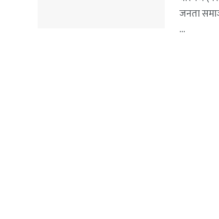
जनता समाजव
...