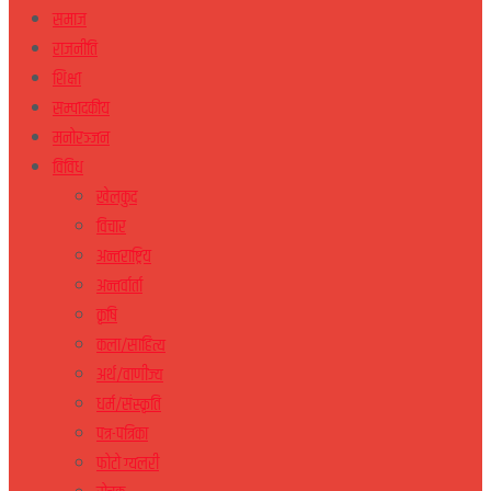
समाज
राजनीति
शिक्षा
सम्पादकीय
मनोरञ्जन
विविध
खेलकुद
विचार
अन्तराष्ट्रिय
अन्तर्वार्ता
कृषि
कला/साहित्य
अर्थ/वाणीज्य
धर्म/संस्कृति
पत्र-पत्रिका
फोटो ग्यलरी