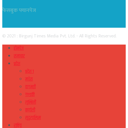
फेसबुक फ्यानपेज
© 2021 : Birgunj Times Media Pvt. Ltd. - All Rights Reserved.
होमपेज
समाचार
प्रदेश
प्रदेश १
मधेस
वागमती
गण्डकी
लुम्बिनी
कर्णाली
सुदुरपस्चिम
राष्ट्रिय