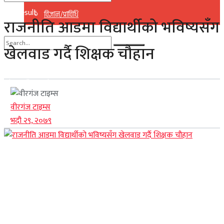
No Result
विज्ञान/प्राविधि
राजनीति आडमा विद्यार्थीको भविष्यसँग
View All Result
खेलवाड गर्दै शिक्षक चौहान
No Result
View All Result
वीरगंज टाइम्स
भदौ २९, २०७९