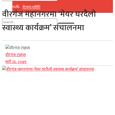
No Result
विज्ञान/प्राविधि
वीरगंज महानगरमा ‘मेयर घरदैलो
View All Result
स्वास्थ्य कार्यक्रम’ संचालनमा
No Result
View All Result
वीरगंज टाइम्स
भदौ २६, २०७९