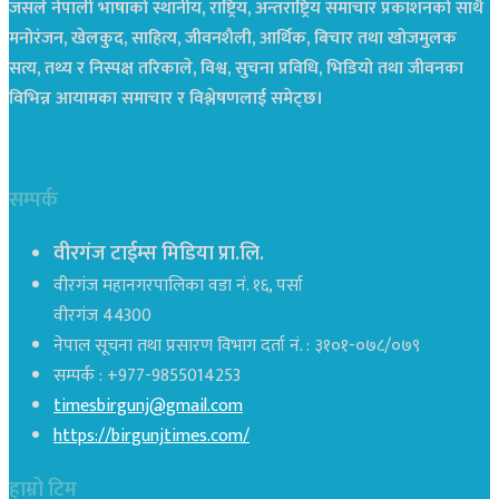
जसले नेपाली भाषाको स्थानीय, राष्ट्रिय, अन्तराष्ट्रिय समाचार प्रकाशनको साथै
मनोरंजन, खेलकुद, साहित्य, जीवनशैली, आर्थिक, बिचार तथा खोजमुलक
सत्य, तथ्य र निस्पक्ष तरिकाले, विश्व, सुचना प्रविधि, भिडियो तथा जीवनका
विभिन्न आयामका समाचार र विश्लेषणलाई समेट्छ।
सम्पर्क
वीरगंज टाईम्स मिडिया प्रा.लि.
वीरगंज महानगरपालिका वडा नं. १६, पर्सा
वीरगंज 44300
नेपाल सूचना तथा प्रसारण विभाग दर्ता नं. : ३१०१-०७८/०७९
सम्पर्क : +977-9855014253
timesbirgunj@gmail.com
https://birgunjtimes.com/
हाम्रो टिम