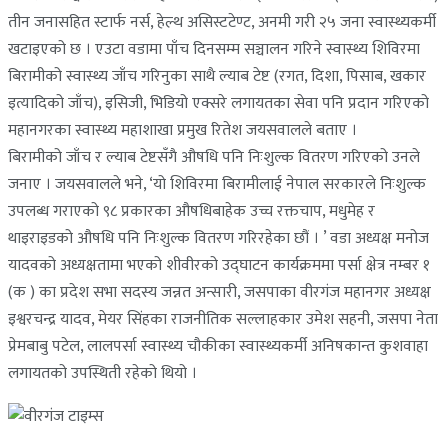
तीन जनासहित स्टार्फ नर्स, हेल्थ असिस्टटेण्ट, अनमी गरी २५ जना स्वास्थ्यकर्मी
खटाइएको छ । एउटा वडामा पाँच दिनसम्म सञ्चालन गरिने स्वास्थ्य शिविरमा
बिरामीको स्वास्थ्य जाँच गरिनुका साथै ल्याब टेष्ट (रगत, दिशा, पिसाब, खकार
इत्यादिको जाँच), इसिजी, भिडियो एक्सरे लगायतका सेवा पनि प्रदान गरिएको
महानगरका स्वास्थ्य महाशाखा प्रमुख रितेश जयसवालले बताए ।
बिरामीको जाँच र ल्याब टेष्टसँगै औषधि पनि निःशुल्क वितरण गरिएको उनले
जनाए । जयसवालले भने, ‘यो शिविरमा बिरामीलाई नेपाल सरकारले निःशुल्क
उपलब्ध गराएको ९८ प्रकारका औषधिबाहेक उच्च रक्तचाप, मधुमेह र
थाइराइडको औषधि पनि निःशुल्क वितरण गरिरहेका छौं । ’ वडा अध्यक्ष मनोज
यादवको अध्यक्षतामा भएको शीवीरको उद्घाटन कार्यक्रममा पर्सा क्षेत्र नम्बर १
(क ) का प्रदेश सभा सदस्य जन्नत अन्सारी, जसपाका वीरगंज महानगर अध्यक्ष
इश्वरचन्द्र यादव, मेयर सिंहका राजनीतिक सल्लाहकार उमेश सहनी, जसपा नेता
प्रेमबाबु पटेल, लालपर्सा स्वास्थ्य चौकीका स्वास्थ्यकर्मी अनिषकान्त कुशवाहा
लगायतको उपस्थिती रहेको थियो ।