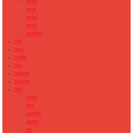
वागमती
गण्डकी
लुम्बिनी
कर्णाली
सुदुरपस्चिम
राष्ट्रिय
समाज
राजनीति
शिक्षा
सम्पादकीय
मनोरञ्जन
विविध
खेलकुद
विचार
अन्तराष्ट्रिय
अन्तर्वार्ता
कृषि