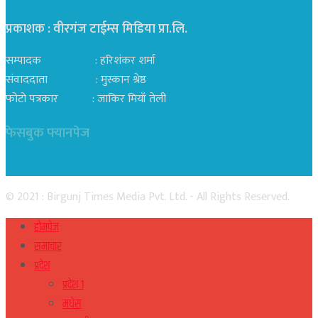
प्रकाशक : वीरगंज टाईम्स मिडिया प्रा‍.लि.
सम्पादक : हरिशंकर शर्मा
संवाददाता : मुस्कान श्रेष्ठ
फोटो पत्रकार : जाकिर मियाँ तेली
फेसबुक फ्यानपेज
© 2021 : Birgunj Times Media Pvt. Ltd. - All Rights Reserved.
होमपेज
समाचार
प्रदेश
प्रदेश १
मधेस