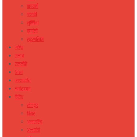
वागमती
गण्डकी
लुम्बिनी
कर्णाली
सुदुरपस्चिम
राष्ट्रिय
समाज
राजनीति
शिक्षा
सम्पादकीय
मनोरञ्जन
विविध
खेलकुद
विचार
अन्तराष्ट्रिय
अन्तर्वार्ता