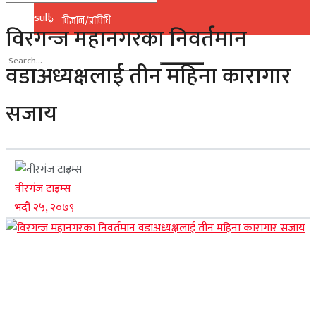
No Result
विज्ञान/प्राविधि
विरगन्ज महानगरका निवर्तमान
View All Result
वडाअध्यक्षलाई तीन महिना कारागार
No Result
सजाय
View All Result
वीरगंज टाइम्स
भदौ २५, २०७९