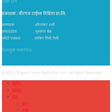
हाम्रो टिम
प्रकाशक : वीरगंज टाईम्स मिडिया प्रा‍.लि.
सम्पादक : हरिशंकर शर्मा
संवाददाता : मुस्कान श्रेष्ठ
फोटो पत्रकार : जाकिर मियाँ तेली
फेसबुक फ्यानपेज
© 2021 : Birgunj Times Media Pvt. Ltd. - All Rights Reserved.
होमपेज
समाचार
प्रदेश
प्रदेश १
मधेस