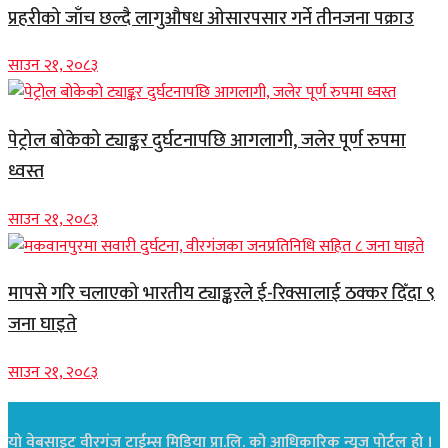
प्रहरीको जाँच छल्दै लागुऔषध ओसारपसार गर्ने तीनजना पक्राउ
साउन २१, २०८३
पेट्रोल बोकेको ट्याङ्कर दुर्घटनापछि आगलागी, जलेर पूर्ण रुपमा
ध्वस्त
साउन २१, २०८३
मापसे गरि चलाएको भारतीय ट्याङ्करले ई-रिक्सालाई ठक्कर दिँदा ९
जना घाइते
साउन २१, २०८३
यो वेबसाइट वीरगंज टाईम्स मिडिया प्रा.लि. को आधिकारिक न्यूज पोर्टल हो ।