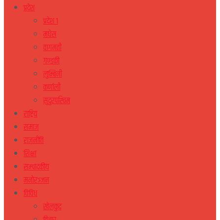
प्रदेश
प्रदेश १
मधेस
वागमती
गण्डकी
लुम्बिनी
कर्णाली
सुदुरपस्चिम
राष्ट्रिय
समाज
राजनीति
शिक्षा
सम्पादकीय
मनोरञ्जन
विविध
खेलकुद