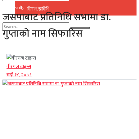
No Result
विज्ञान/प्राविधि
जसपाबाट प्रतिनिधि सभामा डा.
View All Result
गुप्ताको नाम सिफारिस
No Result
View All Result
वीरगंज टाइम्स
भदौ १८, २०७९