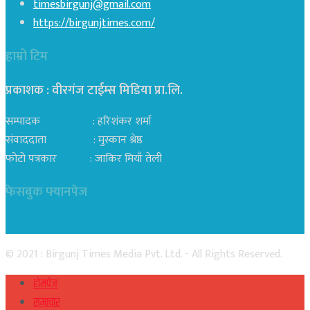
timesbirgunj@gmail.com
https://birgunjtimes.com/
हाम्रो टिम
प्रकाशक : वीरगंज टाईम्स मिडिया प्रा‍.लि.
सम्पादक : हरिशंकर शर्मा
संवाददाता : मुस्कान श्रेष्ठ
फोटो पत्रकार : जाकिर मियाँ तेली
फेसबुक फ्यानपेज
© 2021 : Birgunj Times Media Pvt. Ltd. - All Rights Reserved.
होमपेज
समाचार