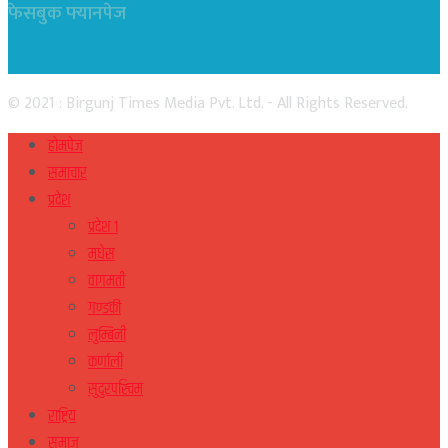
फेसबुक फ्यानपेज
© 2021 : Birgunj Times Media Pvt. Ltd. - All Rights Reserved.
होमपेज
समाचार
प्रदेश
प्रदेश १
मधेस
वागमती
गण्डकी
लुम्बिनी
कर्णाली
सुदुरपस्चिम
राष्ट्रिय
समाज