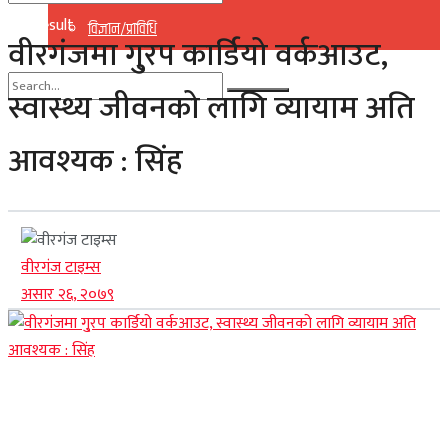
No Result
विज्ञान/प्राविधि
वीरगंजमा गु्रप कार्डियो वर्कआउट,
View All Result
स्वास्थ्य जीवनको लागि व्यायाम अति
No Result
आवश्यक : सिंह
View All Result
वीरगंज टाइम्स
असार २६, २०७९