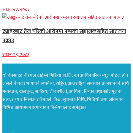
साउन २३, २०८३
ट्याङ्करबाट तेल चोरेको आरोपमा पम्पका सञ्चालकसहित सातजना
पक्राउ
साउन २३, २०८३
यो वेबसाइट वीरगंज टाईम्स मिडिया प्रा.लि. को आधिकारिक न्यूज पोर्टल हो ।
जसले नेपाली भाषाको स्थानीय, राष्ट्रिय, अन्तराष्ट्रिय समाचार प्रकाशनको साथै
मनोरंजन, खेलकुद, साहित्य, जीवनशैली, आर्थिक, बिचार तथा खोजमुलक
सत्य, तथ्य र निस्पक्ष तरिकाले, विश्व, सुचना प्रविधि, भिडियो तथा जीवनका
विभिन्न आयामका समाचार र विश्लेषणलाई समेट्छ।