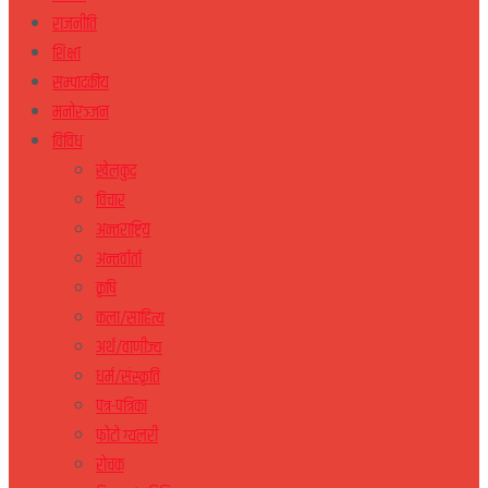
राजनीति
शिक्षा
सम्पादकीय
मनोरञ्जन
विविध
खेलकुद
विचार
अन्तराष्ट्रिय
अन्तर्वार्ता
कृषि
कला/साहित्य
अर्थ/वाणीज्य
धर्म/संस्कृति
पत्र-पत्रिका
फोटो ग्यलरी
रोचक