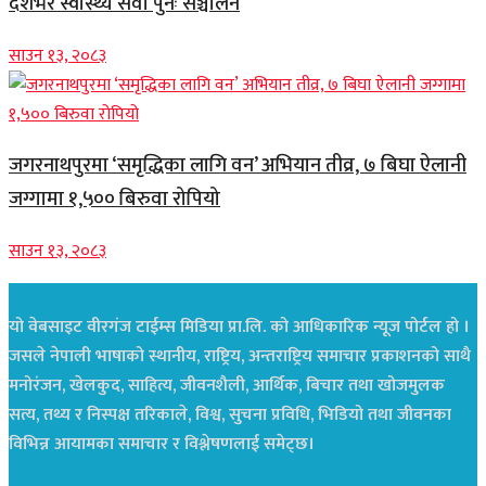
देशभर स्वास्थ्य सेवा पुनः सञ्चालन
साउन १३, २०८३
जगरनाथपुरमा ‘समृद्धिका लागि वन’ अभियान तीव्र, ७ बिघा ऐलानी
जग्गामा १,५०० बिरुवा रोपियो
साउन १३, २०८३
यो वेबसाइट वीरगंज टाईम्स मिडिया प्रा.लि. को आधिकारिक न्यूज पोर्टल हो ।
जसले नेपाली भाषाको स्थानीय, राष्ट्रिय, अन्तराष्ट्रिय समाचार प्रकाशनको साथै
मनोरंजन, खेलकुद, साहित्य, जीवनशैली, आर्थिक, बिचार तथा खोजमुलक
सत्य, तथ्य र निस्पक्ष तरिकाले, विश्व, सुचना प्रविधि, भिडियो तथा जीवनका
विभिन्न आयामका समाचार र विश्लेषणलाई समेट्छ।