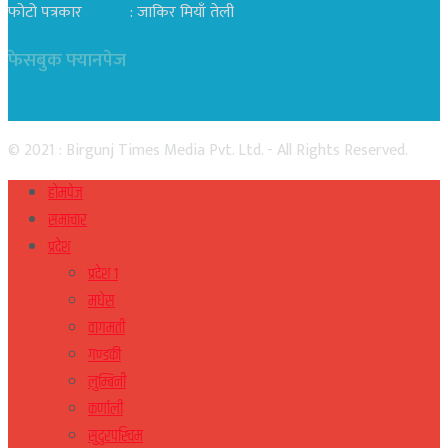
फोटो पत्रकार : जाकिर मियाँ तेली
फेसबुक फ्यानपेज
© 2021 : Birgunj Times Media Pvt. Ltd. - All Rights Reserved.
होमपेज
समाचार
प्रदेश
प्रदेश १
मधेस
वागमती
गण्डकी
लुम्बिनी
कर्णाली
सुदुरपस्चिम