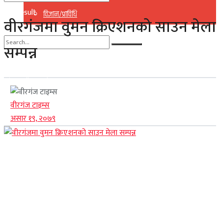
No Result
विज्ञान/प्राविधि
वीरगंजमा वुमन क्रिएशनको साउन मेला
View All Result
सम्पन्न
No Result
View All Result
वीरगंज टाइम्स
असार १९, २०७९