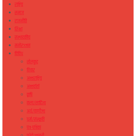
राष्ट्रिय
समाज
राजनीति
शिक्षा
सम्पादकीय
मनोरञ्जन
विविध
खेलकुद
विचार
अन्तराष्ट्रिय
अन्तर्वार्ता
कृषि
कला/साहित्य
अर्थ/वाणीज्य
धर्म/संस्कृति
पत्र-पत्रिका
फोटो ग्यलरी