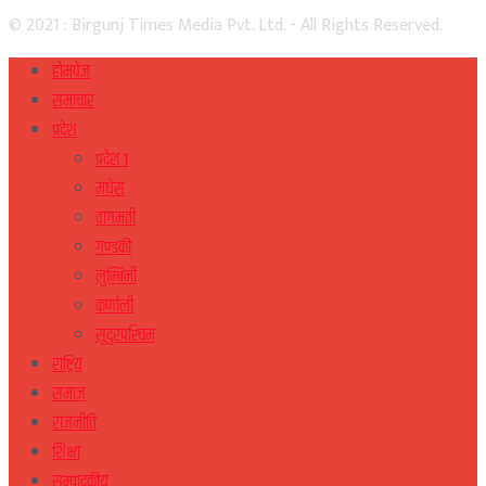
© 2021 : Birgunj Times Media Pvt. Ltd. - All Rights Reserved.
होमपेज
समाचार
प्रदेश
प्रदेश १
मधेस
वागमती
गण्डकी
लुम्बिनी
कर्णाली
सुदुरपस्चिम
राष्ट्रिय
समाज
राजनीति
शिक्षा
सम्पादकीय