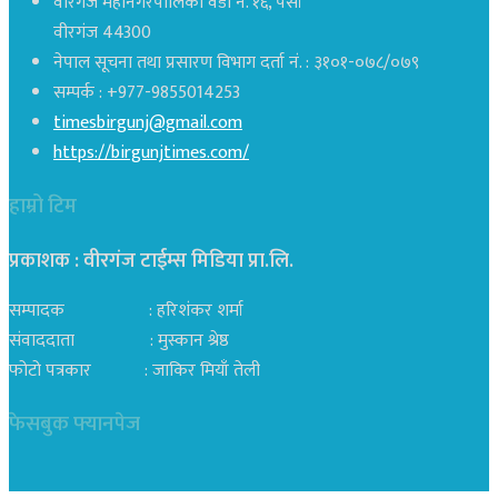
वीरगंज महानगरपालिका वडा नं. १६, पर्सा
वीरगंज 44300
नेपाल सूचना तथा प्रसारण विभाग दर्ता नं. : ३१०१-०७८/०७९
सम्पर्क : +977-9855014253
timesbirgunj@gmail.com
https://birgunjtimes.com/
हाम्रो टिम
प्रकाशक : वीरगंज टाईम्स मिडिया प्रा‍.लि.
सम्पादक : हरिशंकर शर्मा
संवाददाता : मुस्कान श्रेष्ठ
फोटो पत्रकार : जाकिर मियाँ तेली
फेसबुक फ्यानपेज