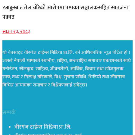
ट्याङ्करबाट तेल चोरेको आरोपमा पम्पका सञ्चालकसहित सातजना
पक्राउ
साउन २३, २०८३
यो वेबसाइट वीरगंज टाईम्स मिडिया प्रा.लि. को आधिकारिक न्यूज पोर्टल हो ।
जसले नेपाली भाषाको स्थानीय, राष्ट्रिय, अन्तराष्ट्रिय समाचार प्रकाशनको साथै
मनोरंजन, खेलकुद, साहित्य, जीवनशैली, आर्थिक, बिचार तथा खोजमुलक
सत्य, तथ्य र निस्पक्ष तरिकाले, विश्व, सुचना प्रविधि, भिडियो तथा जीवनका
विभिन्न आयामका समाचार र विश्लेषणलाई समेट्छ।
सम्पर्क
वीरगंज टाईम्स मिडिया प्रा.लि.