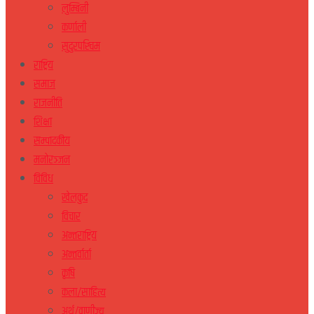
लुम्बिनी
कर्णाली
सुदुरपस्चिम
राष्ट्रिय
समाज
राजनीति
शिक्षा
सम्पादकीय
मनोरञ्जन
विविध
खेलकुद
विचार
अन्तराष्ट्रिय
अन्तर्वार्ता
कृषि
कला/साहित्य
अर्थ/वाणीज्य