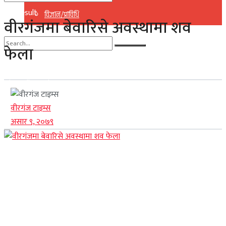
No Result
विज्ञान/प्राविधि
वीरगंजमा बेवारिसे अवस्थामा शव
View All Result
फेला
No Result
View All Result
वीरगंज टाइम्स
असार ९, २०७९