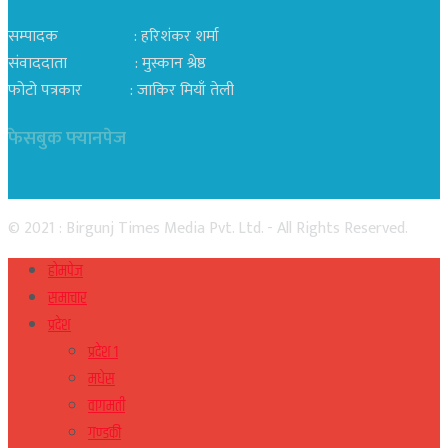
सम्पादक : हरिशंकर शर्मा
संवाददाता : मुस्कान श्रेष्ठ
फोटो पत्रकार : जाकिर मियाँ तेली
फेसबुक फ्यानपेज
© 2021 : Birgunj Times Media Pvt. Ltd. - All Rights Reserved.
होमपेज
समाचार
प्रदेश
प्रदेश १
मधेस
वागमती
गण्डकी