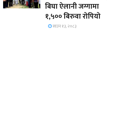
बिघा ऐलानी जग्गामा
१,५०० बिरुवा रोपियो
साउन १३, २०८३