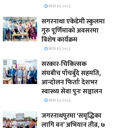
साउन १९, २०८३
सगरनाथा एकेडेमी स्कुलमा
गुरु पूर्णिमाको अवसरमा
विशेष कार्यक्रम
साउन १३, २०८३
सरकार-चिकित्सक
संघबीच पाँचबुँदे सहमति,
आन्दोलन फिर्ताः देशभर
स्वास्थ्य सेवा पुनः सञ्चालन
साउन १३, २०८३
जगरनाथपुरमा ‘समृद्धिका
लागि वन’ अभियान तीव्र, ७