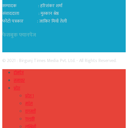
सम्पादक : हरिशंकर शर्मा
संवाददाता : मुस्कान श्रेष्ठ
फोटो पत्रकार : जाकिर मियाँ तेली
फेसबुक फ्यानपेज
© 2021 : Birgunj Times Media Pvt. Ltd. - All Rights Reserved.
होमपेज
समाचार
प्रदेश
प्रदेश १
मधेस
वागमती
गण्डकी
लुम्बिनी