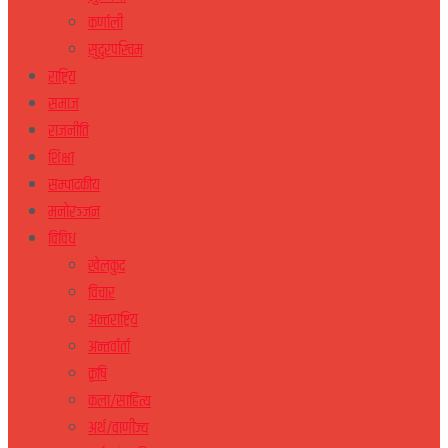
कर्णाली
सुदुरपस्चिम
राष्ट्रिय
समाज
राजनीति
शिक्षा
सम्पादकीय
मनोरञ्जन
विविध
खेलकुद
विचार
अन्तराष्ट्रिय
अन्तर्वार्ता
कृषि
कला/साहित्य
अर्थ/वाणीज्य