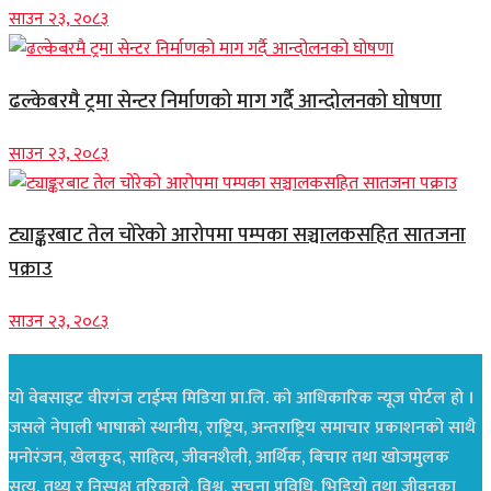
साउन २३, २०८३
ढल्केबरमै ट्रमा सेन्टर निर्माणको माग गर्दै आन्दोलनको घोषणा
साउन २३, २०८३
ट्याङ्करबाट तेल चोरेको आरोपमा पम्पका सञ्चालकसहित सातजना
पक्राउ
साउन २३, २०८३
यो वेबसाइट वीरगंज टाईम्स मिडिया प्रा.लि. को आधिकारिक न्यूज पोर्टल हो ।
जसले नेपाली भाषाको स्थानीय, राष्ट्रिय, अन्तराष्ट्रिय समाचार प्रकाशनको साथै
मनोरंजन, खेलकुद, साहित्य, जीवनशैली, आर्थिक, बिचार तथा खोजमुलक
सत्य, तथ्य र निस्पक्ष तरिकाले, विश्व, सुचना प्रविधि, भिडियो तथा जीवनका