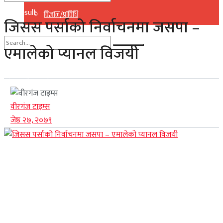
No Result
विज्ञान/प्राविधि
जिसस पर्साको निर्वाचनमा जसपा –
View All Result
एमालेको प्यानल विजयी
No Result
View All Result
वीरगंज टाइम्स
जेष्ठ २७, २०७९