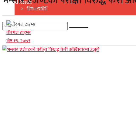
भन्सार एजेण्टको परीक्षा विरुद्ध फेरी अ
View All Result
विज्ञान/प्राविधि
वीरगंज टाइम्स
No Result
जेष्ठ १९, २०७९
View All Result