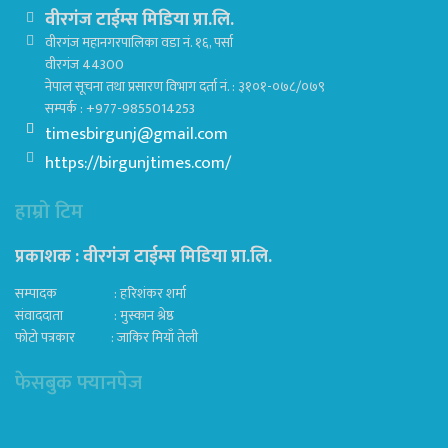
वीरगंज टाईम्स मिडिया प्रा.लि.
वीरगंज महानगरपालिका वडा नं. १६, पर्सा
वीरगंज 44300
नेपाल सूचना तथा प्रसारण विभाग दर्ता नं. : ३१०१-०७८/०७९
सम्पर्क : +977-9855014253
timesbirgunj@gmail.com
https://birgunjtimes.com/
हाम्रो टिम
प्रकाशक : वीरगंज टाईम्स मिडिया प्रा‍.लि.
सम्पादक : हरिशंकर शर्मा
संवाददाता : मुस्कान श्रेष्ठ
फोटो पत्रकार : जाकिर मियाँ तेली
फेसबुक फ्यानपेज