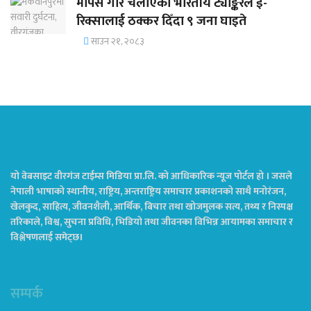
मापसे गरि चलाएको भारतीय ट्याङ्करले ई-
रिक्सालाई ठक्कर दिँदा ९ जना घाइते
साउन २१, २०८३
यो वेबसाइट वीरगंज टाईम्स मिडिया प्रा.लि. को आधिकारिक न्यूज पोर्टल हो । जसले
नेपाली भाषाको स्थानीय, राष्ट्रिय, अन्तराष्ट्रिय समाचार प्रकाशनको साथै मनोरंजन,
खेलकुद, साहित्य, जीवनशैली, आर्थिक, बिचार तथा खोजमुलक सत्य, तथ्य र निस्पक्ष
तरिकाले, विश्व, सुचना प्रविधि, भिडियो तथा जीवनका विभिन्न आयामका समाचार र
विश्लेषणलाई समेट्छ।
सम्पर्क