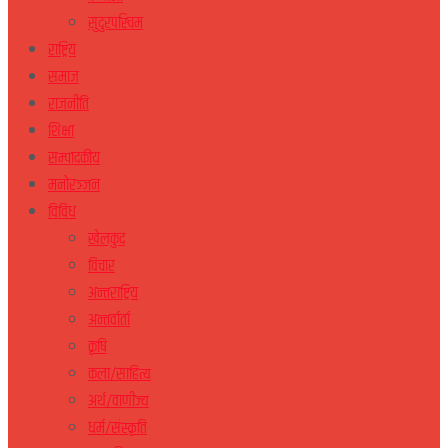
सुदुरपस्चिम
राष्ट्रिय
समाज
राजनीति
शिक्षा
सम्पादकीय
मनोरञ्जन
विविध
खेलकुद
विचार
अन्तराष्ट्रिय
अन्तर्वार्ता
कृषि
कला/साहित्य
अर्थ/वाणीज्य
धर्म/संस्कृति