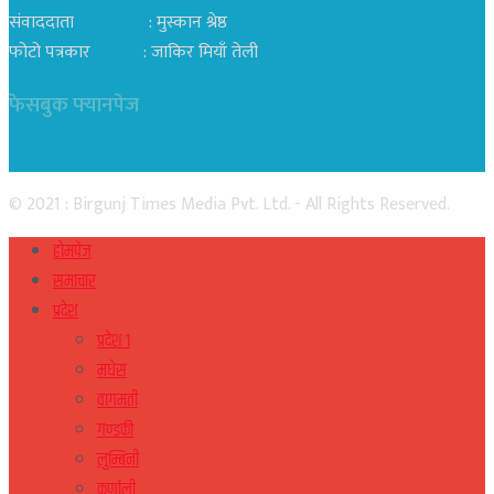
संवाददाता : मुस्कान श्रेष्ठ
फोटो पत्रकार : जाकिर मियाँ तेली
फेसबुक फ्यानपेज
© 2021 : Birgunj Times Media Pvt. Ltd. - All Rights Reserved.
होमपेज
समाचार
प्रदेश
प्रदेश १
मधेस
वागमती
गण्डकी
लुम्बिनी
कर्णाली