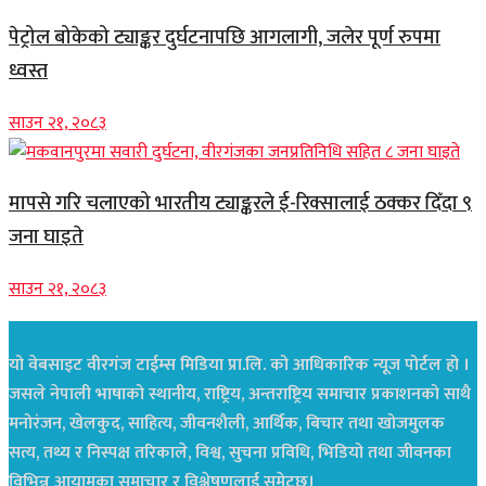
पेट्रोल बोकेको ट्याङ्कर दुर्घटनापछि आगलागी, जलेर पूर्ण रुपमा
ध्वस्त
साउन २१, २०८३
मापसे गरि चलाएको भारतीय ट्याङ्करले ई-रिक्सालाई ठक्कर दिँदा ९
जना घाइते
साउन २१, २०८३
यो वेबसाइट वीरगंज टाईम्स मिडिया प्रा.लि. को आधिकारिक न्यूज पोर्टल हो ।
जसले नेपाली भाषाको स्थानीय, राष्ट्रिय, अन्तराष्ट्रिय समाचार प्रकाशनको साथै
मनोरंजन, खेलकुद, साहित्य, जीवनशैली, आर्थिक, बिचार तथा खोजमुलक
सत्य, तथ्य र निस्पक्ष तरिकाले, विश्व, सुचना प्रविधि, भिडियो तथा जीवनका
विभिन्न आयामका समाचार र विश्लेषणलाई समेट्छ।