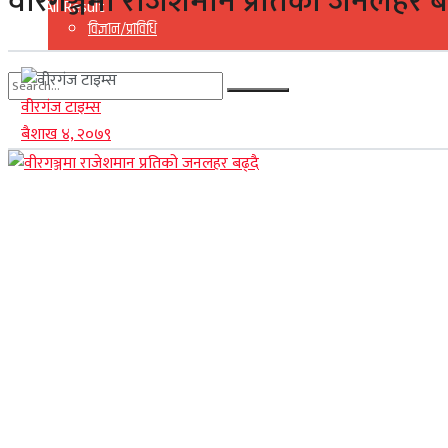
वीरगञ्जमा राजेशमान प्रतिको जनलहर बढ
View All Result
विज्ञान/प्राविधि
वीरगंज टाइम्स
No Result
बैशाख ४, २०७९
View All Result