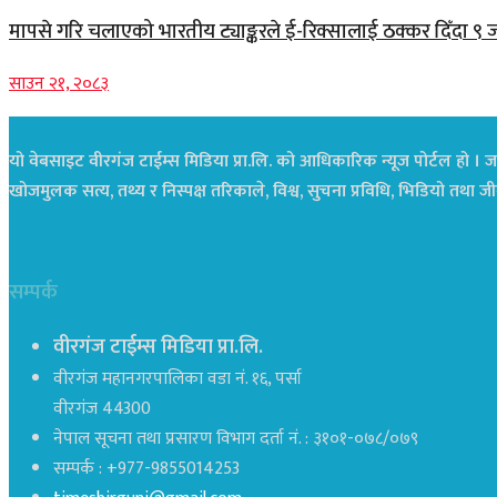
मापसे गरि चलाएको भारतीय ट्याङ्करले ई-रिक्सालाई ठक्कर दिँदा ९ 
साउन २१, २०८३
यो वेबसाइट वीरगंज टाईम्स मिडिया प्रा.लि. को आधिकारिक न्यूज पोर्टल हो । जस
खोजमुलक सत्य, तथ्य र निस्पक्ष तरिकाले, विश्व, सुचना प्रविधि, भिडियो तथ
सम्पर्क
वीरगंज टाईम्स मिडिया प्रा.लि.
वीरगंज महानगरपालिका वडा नं. १६, पर्सा
वीरगंज 44300
नेपाल सूचना तथा प्रसारण विभाग दर्ता नं. : ३१०१-०७८/०७९
सम्पर्क : +977-9855014253