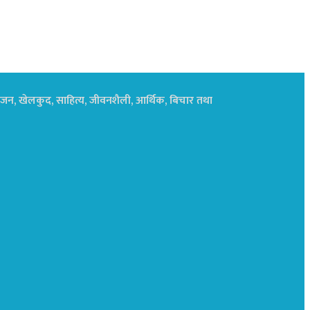
नोरंजन, खेलकुद, साहित्य, जीवनशैली, आर्थिक, बिचार तथा