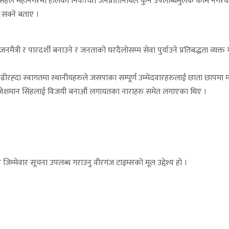
सिंहले महानगरमा हालका निर्वाचित जनप्रतिनिधिले कुनै उपलब्धिमुलक काम नग
 सक्ने बताए ।
री र पारदर्शी बनाउने र जनताको घरदैलोसम्म सेवा पुर्याउने प्रतिबद्धता व्यक्त गर
 बढीरह्दा स्वागतमा स्थानीयहरुले जसपाका सम्पूर्ण उम्मेदवारहरुलाई छाता छापमा 
 राजेशमान सिंहलाई विजयी बनाऔं लगायतका नाराहरु समेत लगाएका थिए ।
जिम्मेवार सूचना उपलब्ध गराउनु वीरगंज टाइम्सको मूल उद्देश्य हो ।