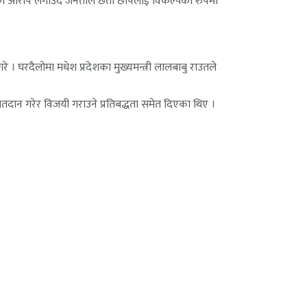
रेको आरोप लगाउँदै जनताले छता छापलाई विकल्पका रुपमा
े । घरदैलोमा मधेश प्रदेशका मुख्यमन्त्री लालबाबु राउतले
मतदान गरेर विजयी गराउने प्रतिबद्धता समेत दिएका थिए ।