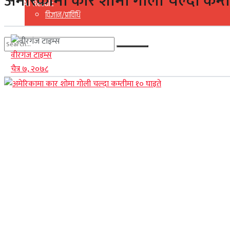
अमेरिकामा कार शोमा गोली चल्दा कम्त
View All Result
विज्ञान/प्राविधि
वीरगंज टाइम्स
No Result
चैत्र ७, २०७८
View All Result