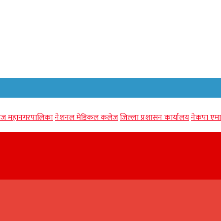
गंज महानगरपालिका
नेशनल मेडिकल कलेज
जिल्ला प्रशासन कार्यालय
नेकपा एमा